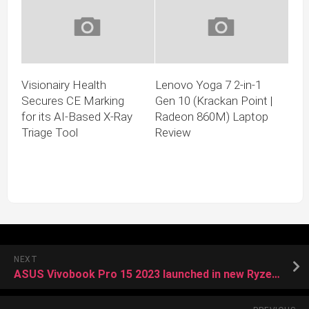
Visionairy Health
Lenovo Yoga 7 2-in-1
Secures CE Marking
Gen 10 (Krackan Point |
for its AI-Based X-Ray
Radeon 860M) Laptop
Triage Tool
Review
NEXT
ASUS Vivobook Pro 15 2023 launched in new Ryzen 9 7940H + Nvidia RTX 4050 configuration