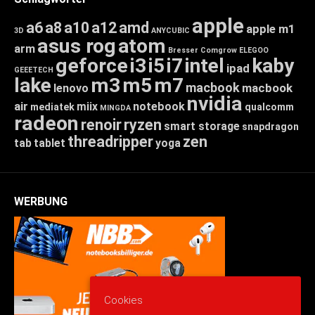
apple
a6
a8
a10
a12
amd
apple m1
3D
ANYCUBIC
asus rog
atom
arm
Bresser
Comgrow
ELEGOO
geforce
i3
i5
i7
intel
kaby
ipad
GEEETECH
lake
m3
m5
m7
macbook
macbook
lenovo
nvidia
air
miix
notebook
mediatek
qualcomm
MINGDA
radeon
renoir
ryzen
smart storage
snapdragon
threadripper
zen
tab
tablet
yoga
WERBUNG
Cookies