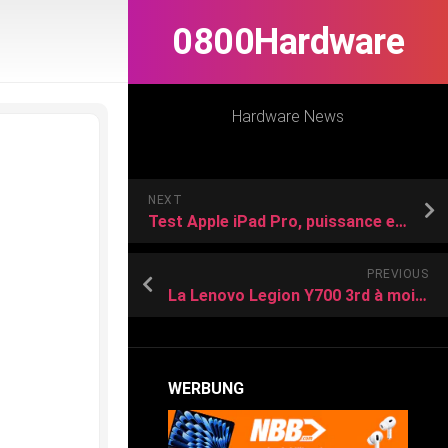
0800Hardware
Hardware News
NEXT
Test Apple iPad Pro, puissance et envergure
PREVIOUS
La Lenovo Legion Y700 3rd à moins de 400 € : Snapdragon 8 Gen 3, écran 165 Hz et format 8,8 pouces pour la tablette gaming qui change la donne
WERBUNG