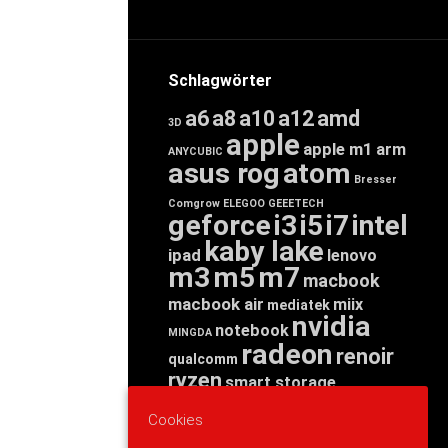
Schlagwörter
a6
a8
a10
a12
amd
3D
apple
apple m1
arm
ANYCUBIC
asus rog
atom
Bresser
Comgrow
ELEGOO
GEEETECH
geforce
i3
i5
i7
intel
kaby lake
ipad
lenovo
m3
m5
m7
macbook
macbook air
miix
mediatek
nvidia
notebook
MINGDA
radeon
renoir
qualcomm
ryzen
smart storage
tab
tablet
snapdragon
Cookies
threadripper
zen
yoga