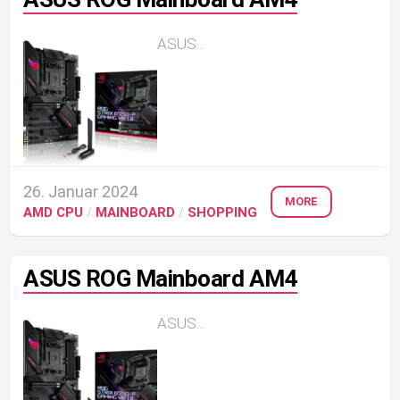
ASUS...
26. Januar 2024
MORE
AMD CPU
/
MAINBOARD
/
SHOPPING
ASUS ROG Mainboard AM4
ASUS...