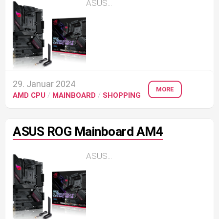
ASUS...
29. Januar 2024
MORE
AMD CPU
/
MAINBOARD
/
SHOPPING
ASUS ROG Mainboard AM4
ASUS...