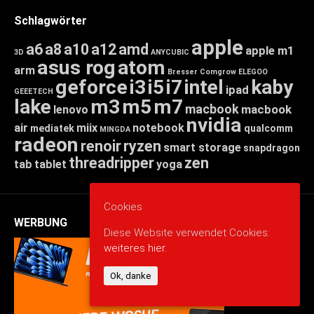
Schlagwörter
apple
a6
a8
a10
a12
amd
apple m1
3D
ANYCUBIC
asus rog
atom
arm
Bresser
Comgrow
ELEGOO
geforce
i3
i5
i7
intel
kaby
ipad
GEEETECH
lake
m3
m5
m7
macbook
macbook
lenovo
nvidia
air
miix
notebook
mediatek
qualcomm
MINGDA
radeon
renoir
ryzen
smart storage
snapdragon
threadripper
zen
tab
tablet
yoga
Cookies
WERBUNG
Diese Website verwendet Cookies:
weiteres hier.
Ok, danke