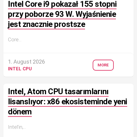
Intel Core i9 pokazał 155 stopni
przy poborze 93 W. Wyjaśnienie
jest znacznie prostsze
Core...
1. August 2026
MORE
INTEL CPU
Intel, Atom CPU tasarımlarını
lisanslıyor: x86 ekosisteminde yeni
dönem
Intel’in,...