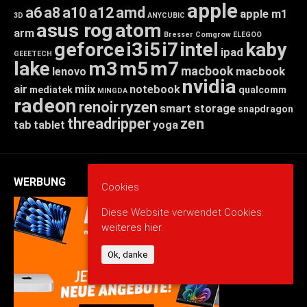
apple
a6
a8
a10
a12
amd
apple m1
3D
ANYCUBIC
asus rog
atom
arm
Bresser
Comgrow
ELEGOO
geforce
i3
i5
i7
intel
kaby
ipad
GEEETECH
lake
m3
m5
m7
macbook
macbook
lenovo
nvidia
air
miix
notebook
mediatek
qualcomm
MINGDA
radeon
renoir
ryzen
smart storage
snapdragon
threadripper
zen
tab
tablet
yoga
WERBUNG
Cookies
Diese Website verwendet Cookies:
weiteres hier.
Ok, danke