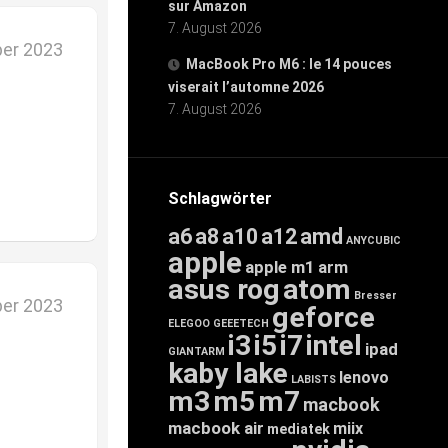
sur Amazon
7. August 2026
er 2023
MacBook Pro M6 : le 14 pouces
viserait l’automne 2026
7. August 2026
Schlagwörter
a6
a8
a10
a12
amd
ANYCUBIC
apple
apple m1
arm
asus rog
atom
Bresser
er 2023
geforce
ELEGOO
GEEETECH
i3
i5
i7
intel
ipad
GIANTARM
kaby lake
lenovo
LABISTS
m3
m5
m7
macbook
macbook air
miix
mediatek