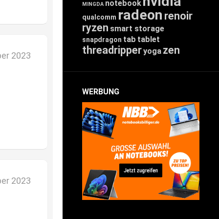
nvidia
notebook
MINGDA
radeon
renoir
qualcomm
ryzen
smart storage
tab
tablet
snapdragon
threadripper
zen
yoga
er 2023
WERBUNG
er 2023