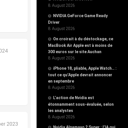
8. August 2026
NVIDIA GeForce Game Ready
Driver
8. August 2026
On croirait à du déstockage, ce
MacBook Air Apple est à moins de
2024
300 euros sur le site Auchan
8. August 2026
iPhone 18, pliable, Apple Watch… :
tout ce qu’Apple devrait annoncer
en septembre
8. August 2026
L’action de Nvidia est
étonnamment sous-évaluée, selon
les analystes
8. August 2026
er 2023
Nvidia Alpamayo 2 Super : l’IA qui