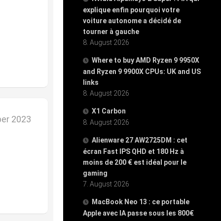
explique enfin pourquoi votre
voiture autonome a décidé de
tourner à gauche
8. August 2026
Where to buy AMD Ryzen 9 9950X
and Ryzen 9 9900X CPUs: UK and US
links
8. August 2026
X1 Carbon
er 2023
8. August 2026
Alienware 27 AW2725DM : cet
écran Fast IPS QHD et 180 Hz à
moins de 200 € est idéal pour le
gaming
7. August 2026
MacBook Neo 13 : ce portable
Apple avec IA passe sous les 800€