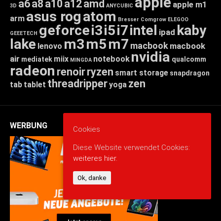
apple
a6
a8
a10
a12
amd
apple m1
3D
ANYCUBIC
asus rog
atom
arm
Bresser
Comgrow
ELEGOO
geforce
i3
i5
i7
intel
kaby
ipad
GEEETECH
lake
m3
m5
m7
macbook
macbook
lenovo
nvidia
air
miix
notebook
mediatek
qualcomm
MINGDA
radeon
renoir
ryzen
smart storage
snapdragon
threadripper
zen
tab
tablet
yoga
WERBUNG
Cookies
Diese Website verwendet Cookies:
weiteres hier.
Ok, danke