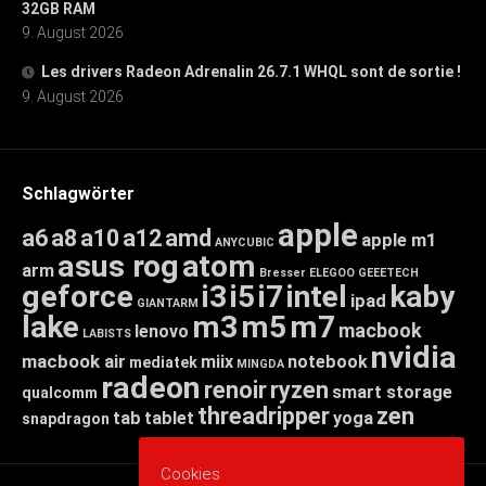
32GB RAM
9. August 2026
Les drivers Radeon Adrenalin 26.7.1 WHQL sont de sortie !
9. August 2026
Schlagwörter
apple
a6
a8
a10
a12
amd
apple m1
ANYCUBIC
asus rog
atom
arm
Bresser
ELEGOO
GEEETECH
geforce
i3
i5
i7
intel
kaby
ipad
GIANTARM
lake
m3
m5
m7
macbook
lenovo
LABISTS
nvidia
macbook air
miix
notebook
mediatek
MINGDA
radeon
renoir
ryzen
smart storage
qualcomm
threadripper
zen
tab
tablet
yoga
snapdragon
Cookies