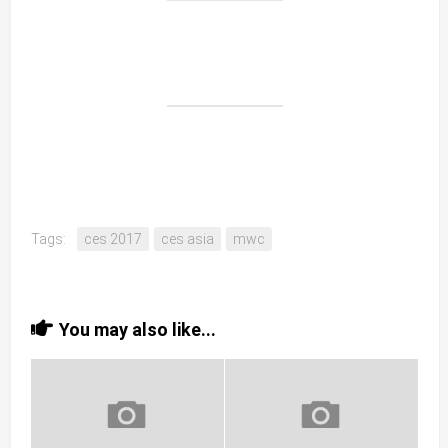
Tags:
ces 2017
ces asia
mwc
You may also like...