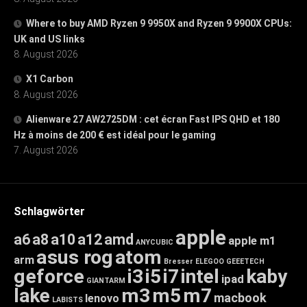
Where to buy AMD Ryzen 9 9950X and Ryzen 9 9900X CPUs:
UK and US links
8. August 2026
X1 Carbon
8. August 2026
Alienware 27 AW2725DM : cet écran Fast IPS QHD et 180
Hz à moins de 200 € est idéal pour le gaming
7. August 2026
Schlagwörter
apple
a6
a8
a10
a12
amd
apple m1
ANYCUBIC
asus rog
atom
arm
Bresser
ELEGOO
GEEETECH
geforce
i3
i5
i7
intel
kaby
ipad
GIANTARM
lake
m3
m5
m7
macbook
lenovo
LABISTS