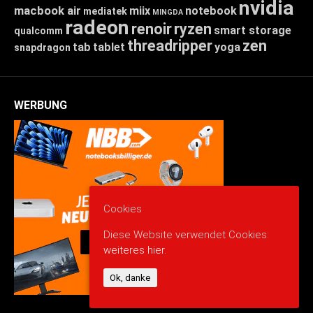
nvidia
macbook air
miix
notebook
mediatek
MINGDA
radeon
renoir
ryzen
smart storage
qualcomm
threadripper
zen
tab
tablet
yoga
snapdragon
WERBUNG
Cookies
Diese Website verwendet Cookies:
weiteres hier.
Ok, danke