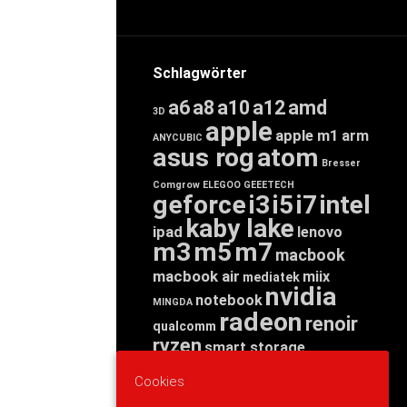
Schlagwörter
a6
a8
a10
a12
amd
3D
apple
apple m1
arm
ANYCUBIC
asus rog
atom
Bresser
Comgrow
ELEGOO
GEEETECH
geforce
i3
i5
i7
intel
kaby lake
ipad
lenovo
m3
m5
m7
macbook
macbook air
miix
mediatek
nvidia
notebook
MINGDA
radeon
renoir
qualcomm
ryzen
smart storage
tab
tablet
snapdragon
Cookies
threadripper
zen
yoga