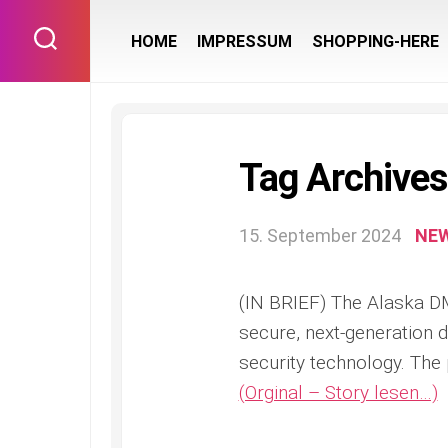
Skip
to
HOME
IMPRESSUM
SHOPPING-HERE
content
Tag Archives:
15. September 2024
NE
(IN BRIEF) The Alaska D
secure, next-generation d
security technology. The
(Orginal – Story lesen…)