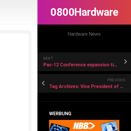
0800Hardware
Hardware News
NEXT
Pac-12 Conference expansion timeline through the years after wild MWC movement
PREVIOUS
Tag Archives: Vice President of Group Tax
WERBUNG