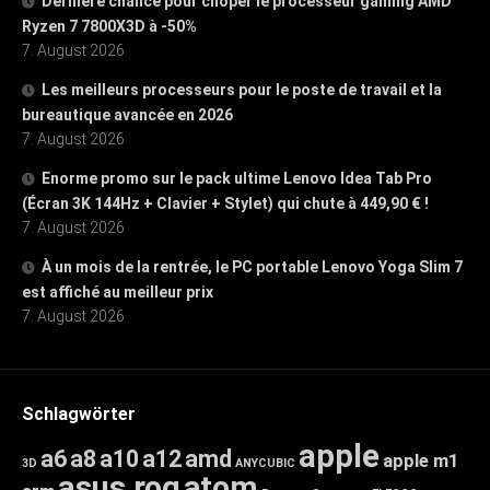
Dernière chance pour choper le processeur gaming AMD
Ryzen 7 7800X3D à -50%
7. August 2026
Les meilleurs processeurs pour le poste de travail et la
bureautique avancée en 2026
7. August 2026
Enorme promo sur le pack ultime Lenovo Idea Tab Pro
(Écran 3K 144Hz + Clavier + Stylet) qui chute à 449,90 € !
7. August 2026
À un mois de la rentrée, le PC portable Lenovo Yoga Slim 7
est affiché au meilleur prix
7. August 2026
Schlagwörter
apple
a6
a8
a10
a12
amd
apple m1
3D
ANYCUBIC
asus rog
atom