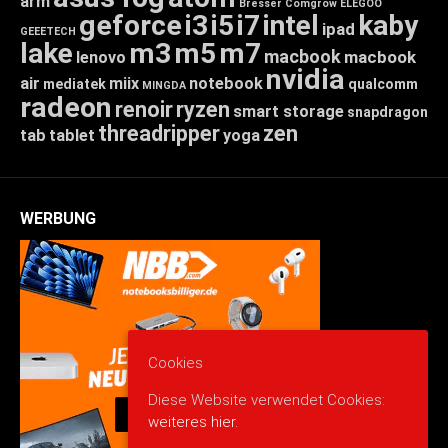
arm
Bresser
Comgrow
ELEGOO
geforce
i3
i5
i7
intel
kaby
ipad
GEEETECH
lake
m3
m5
m7
macbook
macbook
lenovo
nvidia
air
miix
notebook
mediatek
qualcomm
MINGDA
radeon
renoir
ryzen
smart storage
snapdragon
threadripper
zen
tab
tablet
yoga
WERBUNG
Cookies
Diese Website verwendet Cookies:
weiteres hier.