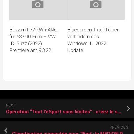
Buzz mit 77-kWh-Akku
Bluescreen: Intel-Teiber
für 53.900 Euro – VW
verhindern das
ID. Buzz (2022)
Windows 11 2022
Premiere am 9.3.22
Update
NEXT
Opération “Tout l’eSport sans limites” : créez le setup de vos rêves à prix Darty !
PREVIOUS
Climatisation connectée pour 25m² : le MEDION P701 encore en stock chez Cdiscount