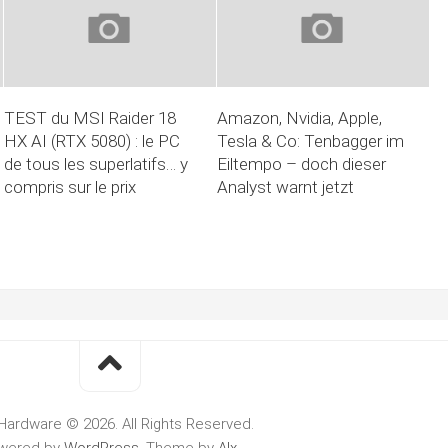
TEST du MSI Raider 18
Amazon, Nvidia, Apple,
HX AI (RTX 5080) : le PC
Tesla & Co: Tenbagger im
de tous les superlatifs… y
Eiltempo – doch dieser
compris sur le prix
Analyst warnt jetzt
Hardware © 2026. All Rights Reserved.
wered by
WordPress
. Theme by
Alx
.