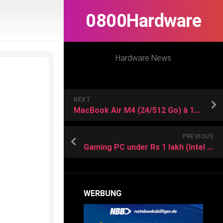
0800Hardware
Hardware News
NEXT
MacBook Air M4 (24/512 Go) à 1099 € : le bon plan Amazon avant les soldes
PREVIOUS
Gaming PC under Rs 1 lakh (Intel and Nvidia edition): Gigabyte B850, Zotac RTX 5060 and more for that smooth Nvidia DLSS-enabled 1080p gaming
WERBUNG