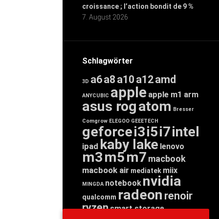
croissance ; l’action bondit de 9 %
7. August 2026
Schlagwörter
a6
a8
a10
a12
amd
3D
apple
apple m1
arm
ANYCUBIC
asus rog
atom
Bresser
Comgrow
ELEGOO
GEEETECH
geforce
i3
i5
i7
intel
kaby lake
ipad
lenovo
m3
m5
m7
macbook
macbook air
miix
mediatek
nvidia
notebook
MINGDA
radeon
renoir
qualcomm
ryzen
smart storage