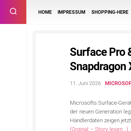
Skip
to
HOME
IMPRESSUM
SHOPPING-HERE
content
Surface Pro 
Snapdragon X
11. Juni 2026
MICROSO
Microsofts Surface-Geräte
der neuen Generation leg
Händlerdaten zeigen jetz
(Orginal – Story lesen…)