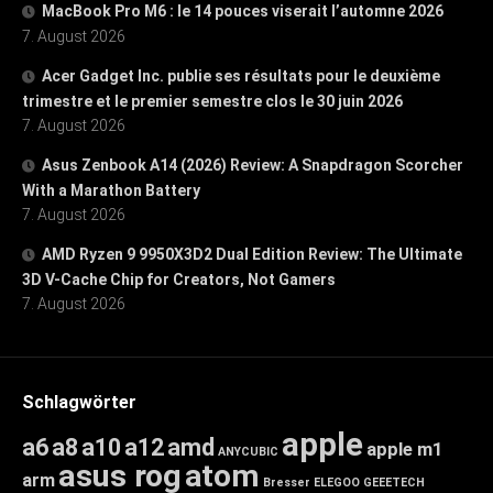
MacBook Pro M6 : le 14 pouces viserait l’automne 2026
7. August 2026
Acer Gadget Inc. publie ses résultats pour le deuxième
trimestre et le premier semestre clos le 30 juin 2026
7. August 2026
Asus Zenbook A14 (2026) Review: A Snapdragon Scorcher
With a Marathon Battery
7. August 2026
AMD Ryzen 9 9950X3D2 Dual Edition Review: The Ultimate
3D V-Cache Chip for Creators, Not Gamers
7. August 2026
Schlagwörter
apple
a6
a8
a10
a12
amd
apple m1
ANYCUBIC
asus rog
atom
arm
Bresser
ELEGOO
GEEETECH