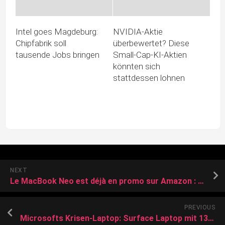
Intel goes Magdeburg:
NVIDIA-Aktie
Chipfabrik soll
überbewertet? Diese
tausende Jobs bringen
Small-Cap-KI-Aktien
könnten sich
stattdessen lohnen
NEXT
Le MacBook Neo est déjà en promo sur Amazon : profitez du meilleur prix !
PREVIOUS
Microsofts Krisen-Laptop: Surface Laptop mit 13-Zoll-Display und Intel