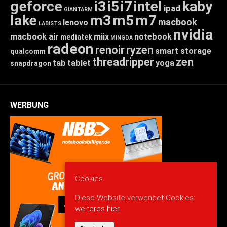
geforce
i3
i5
i7
intel
kaby
ipad
GIANTARM
lake
m3
m5
m7
macbook
lenovo
LABISTS
nvidia
macbook air
miix
notebook
mediatek
MINGDA
radeon
renoir
ryzen
smart storage
qualcomm
threadripper
zen
tab
tablet
yoga
snapdragon
WERBUNG
Cookies
Diese Website verwendet Cookies:
weiteres hier.