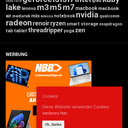
ipad
GEEETECH
lake
m3
m5
m7
macbook
macbook
lenovo
nvidia
air
miix
notebook
mediatek
qualcomm
MINGDA
radeon
renoir
ryzen
smart storage
snapdragon
threadripper
zen
tab
tablet
yoga
WERBUNG
Cookies
Diese Website verwendet Cookies:
weiteres hier.
Ok, danke