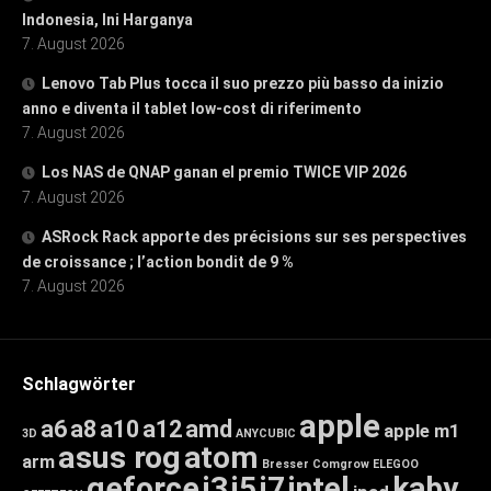
Indonesia, Ini Harganya
7. August 2026
Lenovo Tab Plus tocca il suo prezzo più basso da inizio
anno e diventa il tablet low-cost di riferimento
7. August 2026
Los NAS de QNAP ganan el premio TWICE VIP 2026
7. August 2026
ASRock Rack apporte des précisions sur ses perspectives
de croissance ; l’action bondit de 9 %
7. August 2026
Schlagwörter
apple
a6
a8
a10
a12
amd
apple m1
3D
ANYCUBIC
asus rog
atom
arm
Bresser
Comgrow
ELEGOO
geforce
i3
i5
i7
intel
kaby