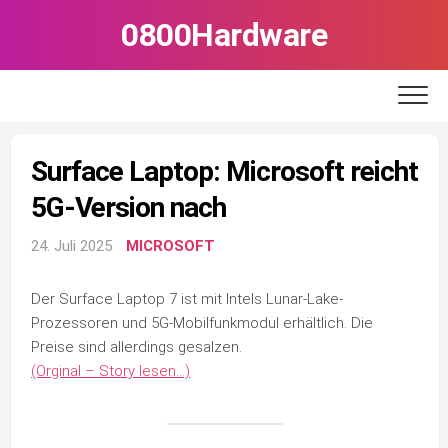
Skip
0800Hardware
to
content
Surface Laptop: Microsoft reicht
5G-Version nach
24. Juli 2025
MICROSOFT
Der Surface Laptop 7 ist mit Intels Lunar-Lake-
Prozessoren und 5G-Mobilfunkmodul erhältlich. Die
Preise sind allerdings gesalzen.
(Orginal – Story lesen…)