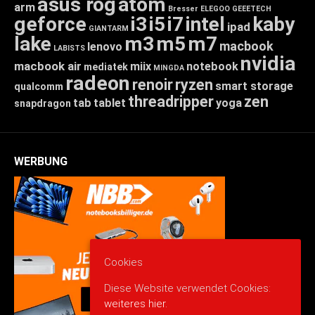
asus rog
atom
arm
Bresser
ELEGOO
GEEETECH
geforce
i3
i5
i7
intel
kaby
ipad
GIANTARM
lake
m3
m5
m7
macbook
lenovo
LABISTS
nvidia
macbook air
miix
notebook
mediatek
MINGDA
radeon
renoir
ryzen
smart storage
qualcomm
threadripper
zen
tab
tablet
yoga
snapdragon
WERBUNG
Cookies
Diese Website verwendet Cookies:
weiteres hier.