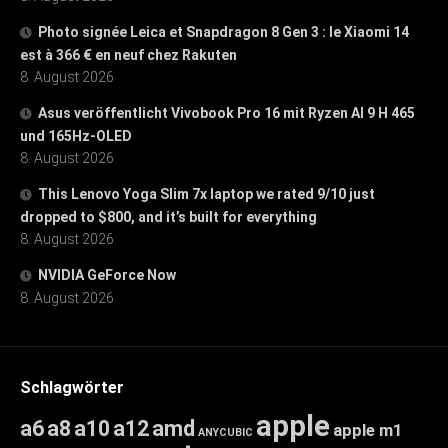
Photo signée Leica et Snapdragon 8 Gen 3 : le Xiaomi 14
est à 366 € en neuf chez Rakuten
8. August 2026
Asus veröffentlicht Vivobook Pro 16 mit Ryzen AI 9 H 465
und 165Hz-OLED
8. August 2026
This Lenovo Yoga Slim 7x laptop we rated 9/10 just
dropped to $800, and it’s built for everything
8. August 2026
NVIDIA GeForce Now
8. August 2026
Schlagwörter
apple
a6
a8
a10
a12
amd
apple m1
ANYCUBIC