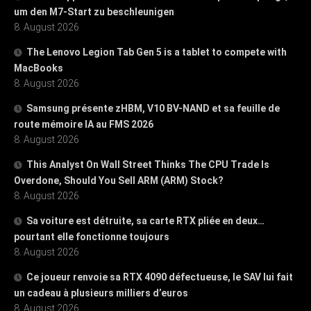
um den M7-Start zu beschleunigen
8. August 2026
The Lenovo Legion Tab Gen 5 is a tablet to compete with
MacBooks
8. August 2026
Samsung présente zHBM, V10 BV-NAND et sa feuille de
route mémoire IA au FMS 2026
8. August 2026
This Analyst On Wall Street Thinks The CPU Trade Is
Overdone, Should You Sell ARM (ARM) Stock?
8. August 2026
Sa voiture est détruite, sa carte RTX pliée en deux…
pourtant elle fonctionne toujours
8. August 2026
Ce joueur renvoie sa RTX 4090 défectueuse, le SAV lui fait
un cadeau à plusieurs milliers d’euros
8. August 2026