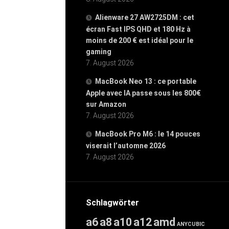
Alienware 27 AW2725DM : cet
écran Fast IPS QHD et 180 Hz à
moins de 200 € est idéal pour le
gaming
7. August 2026
MacBook Neo 13 : ce portable
Apple avec IA passe sous les 800€
sur Amazon
7. August 2026
MacBook Pro M6 : le 14 pouces
viserait l’automne 2026
7. August 2026
Schlagwörter
a6
a8
a10
a12
amd
ANYCUBIC