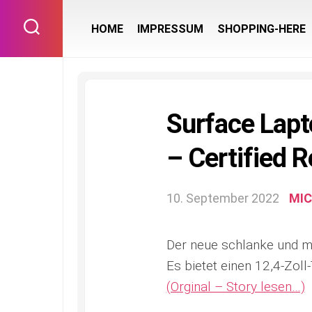
Skip
to
HOME
IMPRESSUM
SHOPPING-HERE
content
Surface Lapt
– Certified 
10. September 2022
MI
Der neue schlanke und mo
Es bietet einen 12,4-Zol
(Orginal – Story lesen…)