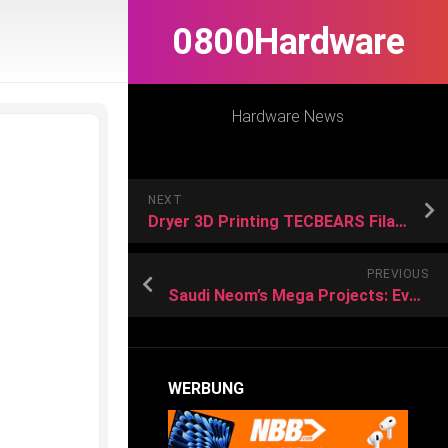
0800Hardware
Hardware News
NEXT
Dryer 3D Printing TECBEARS Filament
PREVIOUS
Saudi Neom’s Mega Projects: Everything You Need to Know
WERBUNG