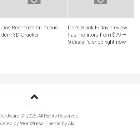
Das Rechen­zentrum aus
Dell’s Black Friday preview
dem 3D-Drucker
has monitors from $79 —
9 deals I’d shop right now
Hardware © 2026. All Rights Reserved.
wered by
WordPress
. Theme by
Alx
.