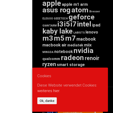
apple
apple m1
arm
asus rog
atom
Bresser
geforce
ELEGOO
GEEETECH
i3
i5
i7
intel
ipad
GIANTARM
kaby lake
lenovo
LABISTS
m3
m5
m7
macbook
macbook air
miix
mediatek
nvidia
notebook
MINGDA
radeon
renoir
qualcomm
ryzen
smart storage
tab
tablet
snapdragon
threadripper
zen
Cookies
yoga
Diese Website verwendet Cookies:
weiteres hier.
WERBUNG
Ok, danke