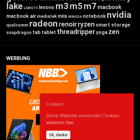
lake
m3
m5
m7
macbook
lenovo
LABISTS
nvidia
macbook air
miix
notebook
mediatek
MINGDA
radeon
renoir
ryzen
smart storage
qualcomm
threadripper
zen
tab
tablet
yoga
snapdragon
WERBUNG
Cookies
Diese Website verwendet Cookies:
weiteres hier.
Ok, danke