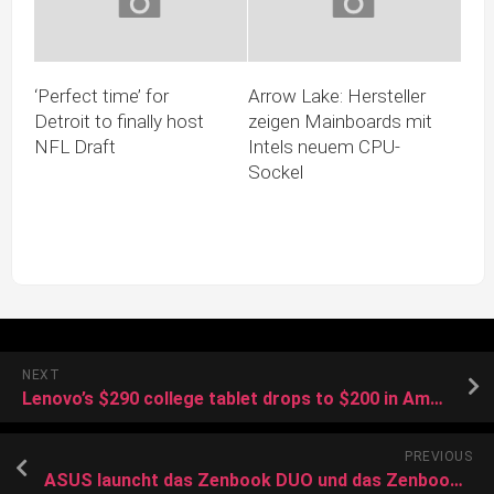
‘Perfect time’ for
Arrow Lake: Hersteller
Detroit to finally host
zeigen Mainboards mit
NFL Draft
Intels neuem CPU-
Sockel
NEXT
Lenovo’s $290 college tablet drops to $200 in Amazon’s 1-day deal
PREVIOUS
ASUS launcht das Zenbook DUO und das Zenbook A16