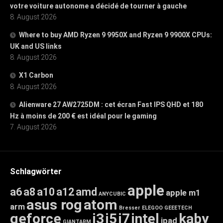
votre voiture autonome a décidé de tourner à gauche
8. August 2026
Where to buy AMD Ryzen 9 9950X and Ryzen 9 9900X CPUs:
UK and US links
8. August 2026
X1 Carbon
8. August 2026
Alienware 27 AW2725DM : cet écran Fast IPS QHD et 180
Hz à moins de 200 € est idéal pour le gaming
7. August 2026
Schlagwörter
apple
a6
a8
a10
a12
amd
apple m1
ANYCUBIC
asus rog
atom
arm
Bresser
ELEGOO
GEEETECH
geforce
i3
i5
i7
intel
kaby
ipad
GIANTARM