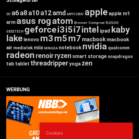
Schlagwörter
apple
a6
a8
a10
a12
amd
apple m1
3D
ANYCUBIC
asus rog
atom
arm
Bresser
Comgrow
ELEGOO
geforce
i3
i5
i7
intel
kaby
ipad
GEEETECH
lake
m3
m5
m7
macbook
macbook
lenovo
nvidia
air
miix
notebook
mediatek
qualcomm
MINGDA
radeon
renoir
ryzen
smart storage
snapdragon
threadripper
zen
tab
tablet
yoga
WERBUNG
Cookies