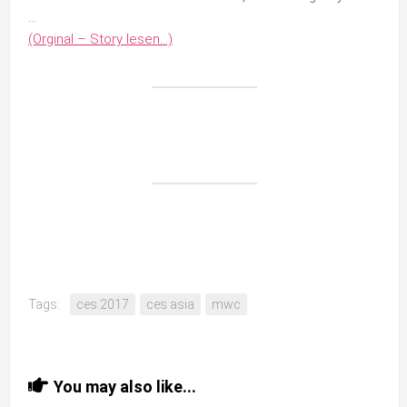
…
(Orginal – Story lesen…)
Tags:
ces 2017
ces asia
mwc
You may also like...