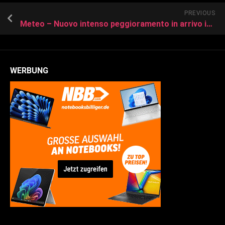
PREVIOUS
Meteo – Nuovo intenso peggioramento in arrivo in Italia con temporali, neve in montagna e possibili nubifragi
WERBUNG