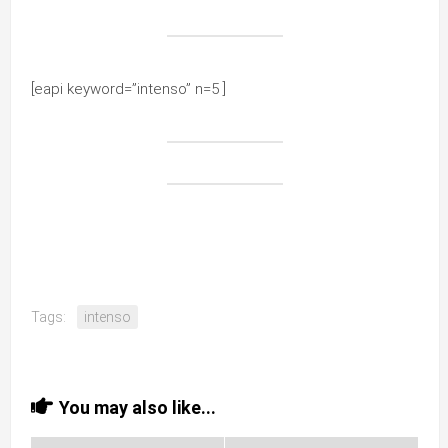
[eapi keyword=”intenso” n=5 ]
Tags:
intenso
You may also like...