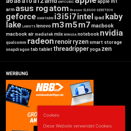
a6
a8
a10
a12
amd
apple m1
ANYCUBIC
asus rog
atom
arm
Bresser
ELEGOO
GEEETECH
geforce
i3
i5
i7
intel
kaby
ipad
GIANTARM
lake
m3
m5
m7
macbook
lenovo
LABISTS
nvidia
macbook air
miix
notebook
mediatek
MINGDA
radeon
renoir
ryzen
smart storage
qualcomm
threadripper
zen
tab
tablet
yoga
snapdragon
WERBUNG
Cookies
Diese Website verwendet Cookies: