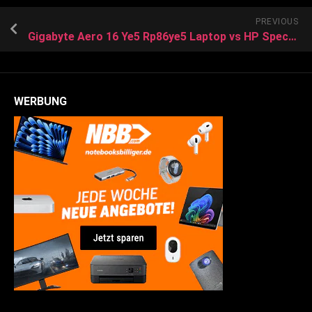
PREVIOUS
Gigabyte Aero 16 Ye5 Rp86ye5 Laptop vs HP Spectre X360 13 Ap0122tu 6cz95pa Laptop
WERBUNG