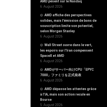
AMD pèsent sur le Nasdaq
6. August 2026
AMD affiche des perspectives
solides, mais l’émission de bons de
souscription limite son potentiel,
selon Morgan Stanley
6. August 2026
Wall Street ouvre dans le vert,
les espoirs sur l’Iran compensent
SpaceX et AMD
6. August 2026
AMDがサーバー向けCPU「EPYC
7000」ファミリを正式発表
6. August 2026
AMD dépasse les attentes grâce
à l’IA, mais son action recule en
Bourse
5. August 2026