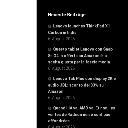
Neueste Beiträge
Lenovo launches ThinkPad X1
Carbon in India
6. August 2026
Questo tablet Lenovo con Snap
8s G4 in offerta su Amazon è la
scelta giusta per la fascia media
6. August 2026
Lenovo Tab Plus con display 2K e
audio JBL: sconto del 33% su
Amazon
6. August 2026
Quand l’IA va, AMD va. Et non, les
ventes de Radeon ne se sont pas
effondrées…
6. August 2026