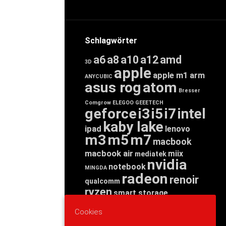
Schlagwörter
a6
a8
a10
a12
amd
3D
apple
apple m1
arm
ANYCUBIC
asus rog
atom
Bresser
Comgrow
ELEGOO
GEEETECH
geforce
i3
i5
i7
intel
kaby lake
ipad
lenovo
m3
m5
m7
macbook
macbook air
miix
mediatek
nvidia
notebook
MINGDA
radeon
renoir
qualcomm
ryzen
smart storage
tab
tablet
snapdragon
Cookies
threadripper
zen
yoga