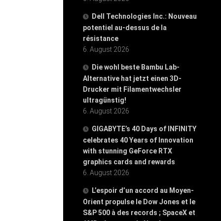
Dell Technologies Inc.: Nouveau
potentiel au-dessus de la
résistance
6. August 2026
Die wohl beste Bambu Lab-
Alternative hat jetzt einen 3D-
Drucker mit Filamentwechsler
ultragünstig!
6. August 2026
GIGABYTE’s 40 Days of INFINITY
celebrates 40 Years of Innovation
with stunning GeForce RTX
graphics cards and rewards
6. August 2026
L’espoir d’un accord au Moyen-
Orient propulse le Dow Jones et le
S&P 500 à des records ; SpaceX et