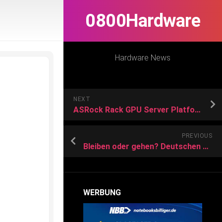
0800Hardware
Hardware News
NEXT
ASRock Rack GPU Server Platform Lineups Are Now Qualified for NVIDIA L4 Tensor Core GPUs
PREVIOUS
Bleiben oder gehen? Deutschen Unternehmen stellt sich im Taiwan-Konflikt die Standortfrage
WERBUNG