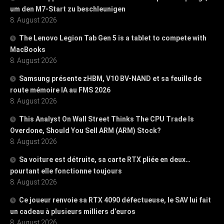
um den M7-Start zu beschleunigen
8. August 2026
The Lenovo Legion Tab Gen 5 is a tablet to compete with
MacBooks
8. August 2026
Samsung présente zHBM, V10 BV-NAND et sa feuille de
route mémoire IA au FMS 2026
8. August 2026
This Analyst On Wall Street Thinks The CPU Trade Is
Overdone, Should You Sell ARM (ARM) Stock?
8. August 2026
Sa voiture est détruite, sa carte RTX pliée en deux…
pourtant elle fonctionne toujours
8. August 2026
Ce joueur renvoie sa RTX 4090 défectueuse, le SAV lui fait
un cadeau à plusieurs milliers d’euros
8. August 2026