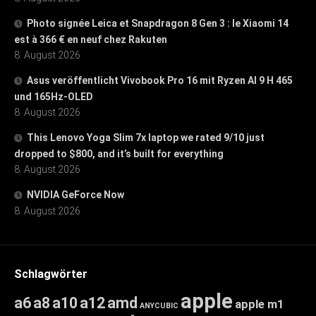
Photo signée Leica et Snapdragon 8 Gen 3 : le Xiaomi 14
est à 366 € en neuf chez Rakuten
8. August 2026
Asus veröffentlicht Vivobook Pro 16 mit Ryzen AI 9 H 465
und 165Hz-OLED
8. August 2026
This Lenovo Yoga Slim 7x laptop we rated 9/10 just
dropped to $800, and it’s built for everything
8. August 2026
NVIDIA GeForce Now
8. August 2026
Schlagwörter
apple
a6
a8
a10
a12
amd
apple m1
ANYCUBIC