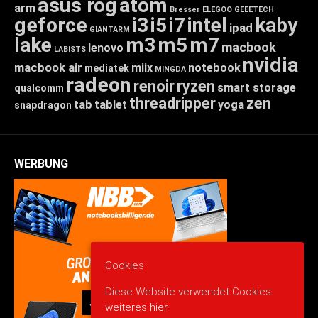
asus rog
atom
arm
Bresser
ELEGOO
GEEETECH
geforce
i3
i5
i7
intel
kaby
ipad
GIANTARM
lake
m3
m5
m7
macbook
lenovo
LABISTS
nvidia
macbook air
miix
notebook
mediatek
MINGDA
radeon
renoir
ryzen
smart storage
qualcomm
threadripper
zen
tab
tablet
yoga
snapdragon
WERBUNG
Cookies
Diese Website verwendet Cookies:
weiteres hier.