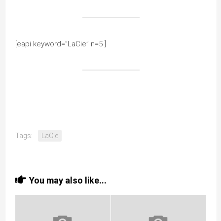
[eapi keyword=”LaCie” n=5 ]
Tags:
LaCie
You may also like...