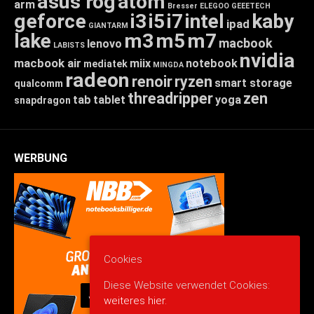
asus rog
atom
arm
Bresser
ELEGOO
GEEETECH
geforce
i3
i5
i7
intel
kaby
ipad
GIANTARM
lake
m3
m5
m7
macbook
lenovo
LABISTS
nvidia
macbook air
miix
notebook
mediatek
MINGDA
radeon
renoir
ryzen
smart storage
qualcomm
threadripper
zen
tab
tablet
yoga
snapdragon
WERBUNG
Cookies
Diese Website verwendet Cookies:
weiteres hier.