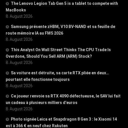
The Lenovo Legion Tab Gen 5 is a tablet to compete with
MacBooks
8. August 2026
Samsung présente zHBM, V10 BV-NAND et sa feuille de
route mémoire IA au FMS 2026
8. August 2026
This Analyst On Wall Street Thinks The CPU Trade Is
Overdone, Should You Sell ARM (ARM) Stock?
8. August 2026
Sa voiture est détruite, sa carte RTX pliée en deux…
pourtant elle fonctionne toujours
8. August 2026
Ce joueur renvoie sa RTX 4090 défectueuse, le SAV lui fait
un cadeau à plusieurs milliers d’euros
8. August 2026
Photo signée Leica et Snapdragon 8 Gen 3 : le Xiaomi 14
est à 366 € en neuf chez Rakuten