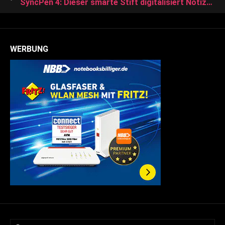
SyncPen 4: Dieser smarte Stift digitalisiert Notizen druckempfindlich – und soll dank abwachbaren Notizbüchern keine Folgekosten verursachen
WERBUNG