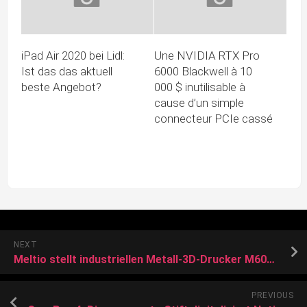
iPad Air 2020 bei Lidl:
Une NVIDIA RTX Pro
Ist das das aktuell
6000 Blackwell à 10
beste Angebot?
000 $ inutilisable à
cause d’un simple
connecteur PCIe cassé
NEXT
Meltio stellt industriellen Metall-3D-Drucker M600 mit großem Bauraum vor
PREVIOUS