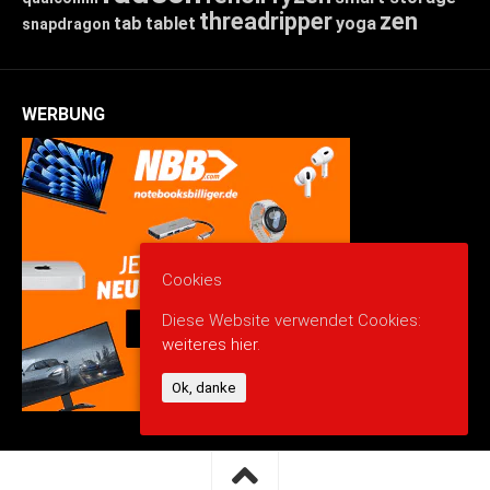
threadripper
zen
tab
tablet
yoga
snapdragon
WERBUNG
Cookies
Diese Website verwendet Cookies:
weiteres hier.
Ok, danke