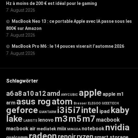
Hz à moins de 200 € est idéal pour le gaming
7. August 2026
MacBook Neo 13 : ce portable Apple avec IA passe sous les
800€ sur Amazon
7. August 2026
MacBook Pro M6 : le 14 pouces viserait l’automne 2026
7. August 2026
Schlagwörter
apple
a6
a8
a10
a12
amd
apple m1
ANYCUBIC
asus rog
atom
arm
Bresser
ELEGOO
GEEETECH
geforce
i3
i5
i7
intel
kaby
ipad
GIANTARM
lake
m3
m5
m7
macbook
lenovo
LABISTS
nvidia
macbook air
miix
notebook
mediatek
MINGDA
radeon
renoir
ryzen
smart storage
qualcomm