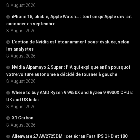
8. August 2026
iPhone 18, pliable, Apple Watch… : tout ce qu’Apple devrait
annoncer en septembre
8. August 2026
L’action de Nvidia est étonnamment sous-évaluée, selon
les analystes
8. August 2026
Nvidia Alpamayo 2 Super : l’IA qui explique enfin pourquoi
votre voiture autonome a décidé de tourner à gauche
8. August 2026
Where to buy AMD Ryzen 9 9950X and Ryzen 9 9900X CPUs:
UK and US links
8. August 2026
X1 Carbon
8. August 2026
Alienware 27 AW2725DM : cet écran Fast IPS QHD et 180