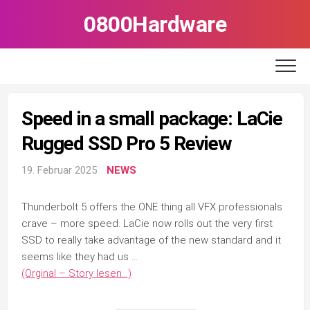
Skip
0800Hardware
to
content
Speed in a small package: LaCie
Rugged SSD Pro 5 Review
19. Februar 2025
NEWS
Thunderbolt 5 offers the ONE thing all VFX professionals
crave – more speed. LaCie now rolls out the very first
SSD to really take advantage of the new standard and it
seems like they had us …
(Orginal – Story lesen…)