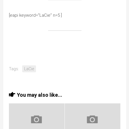
[eapi keyword=”LaCie” n=5 ]
Tags:
LaCie
You may also like...