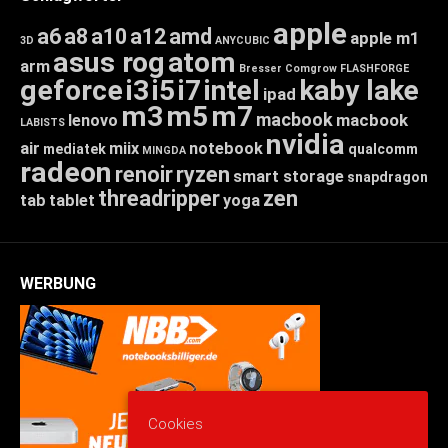
apple
a6
a8
a10
a12
amd
apple m1
3D
ANYCUBIC
asus rog
atom
arm
Bresser
Comgrow
FLASHFORGE
geforce
i3
i5
i7
intel
kaby lake
ipad
m3
m5
m7
macbook
macbook
lenovo
LABISTS
nvidia
air
miix
notebook
mediatek
qualcomm
MINGDA
radeon
renoir
ryzen
smart storage
snapdragon
threadripper
zen
tab
tablet
yoga
WERBUNG
Cookies