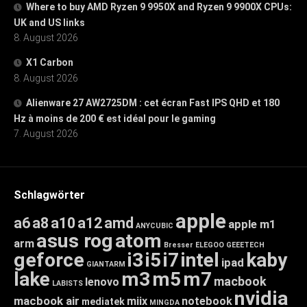
Where to buy AMD Ryzen 9 9950X and Ryzen 9 9900X CPUs:
UK and US links
8. August 2026
X1 Carbon
8. August 2026
Alienware 27 AW2725DM : cet écran Fast IPS QHD et 180
Hz à moins de 200 € est idéal pour le gaming
7. August 2026
Schlagwörter
apple
a6
a8
a10
a12
amd
apple m1
ANYCUBIC
asus rog
atom
arm
Bresser
ELEGOO
GEEETECH
geforce
i3
i5
i7
intel
kaby
ipad
GIANTARM
lake
m3
m5
m7
macbook
lenovo
LABISTS
nvidia
macbook air
miix
notebook
mediatek
MINGDA