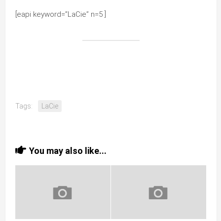
[eapi keyword=”LaCie” n=5 ]
Tags:
LaCie
You may also like...