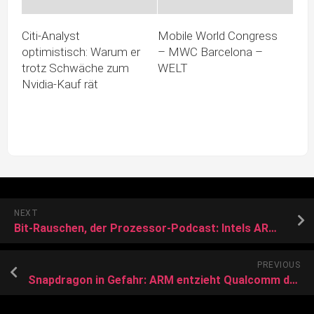
Citi-Analyst
Mobile World Congress
optimistisch: Warum er
– MWC Barcelona –
trotz Schwäche zum
WELT
Nvidia-Kauf rät
NEXT
Bit-Rauschen, der Prozessor-Podcast: Intels ARM-Konter Core Ultra 200V
PREVIOUS
Snapdragon in Gefahr: ARM entzieht Qualcomm die Chip-Lizenz