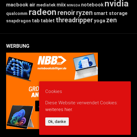
nvidia
macbook air
miix
notebook
mediatek
MINGDA
radeon
renoir
ryzen
smart storage
qualcomm
threadripper
zen
tab
tablet
yoga
snapdragon
WERBUNG
Cookies
Diese Website verwendet Cookies:
weiteres hier.
Ok, danke