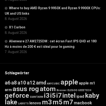
Where to buy AMD Ryzen 9 9950X and Ryzen 9 9900X CPUs:
UK and US links
8. August 2026
X1 Carbon
8. August 2026
Alienware 27 AW2725DM : cet écran Fast IPS QHD et 180
Hz à moins de 200 € est idéal pour le gaming
7. August 2026
Schlagwörter
apple
a6
a8
a10
a12
amd
apple m1
ANYCUBIC
asus rog
atom
arm
Bresser
ELEGOO
GEEETECH
geforce
i3
i5
i7
intel
kaby
ipad
GIANTARM
lake
m3
m5
m7
macbook
lenovo
LABISTS