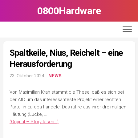
Skip
0800Hardware
to
content
Spaltkeile, Nius, Reichelt – eine
Herausforderung
23. Oktober 2024
NEWS
Von Maxi­mi­li­an Krah stammt die The­se, daß es sich bei
der AfD um das inter­es­san­tes­te Pro­jekt einer rech­ten
Par­tei in Euro­pa han­de­le. Das rüh­re aus ihrer drei­ma­li­gen
Häu­tung (Lucke, …
(Orginal – Story lesen…)