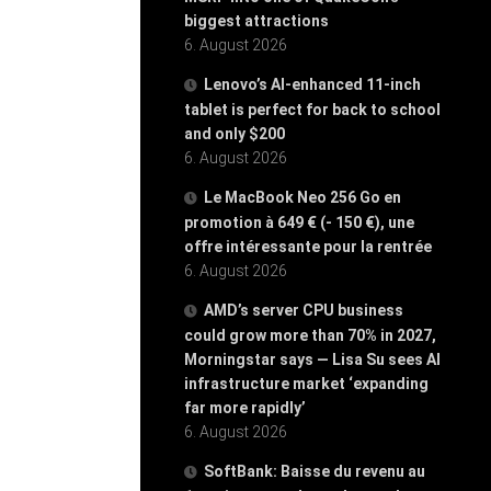
biggest attractions
6. August 2026
Lenovo’s AI-enhanced 11-inch
tablet is perfect for back to school
and only $200
6. August 2026
Le MacBook Neo 256 Go en
promotion à 649 € (- 150 €), une
offre intéressante pour la rentrée
6. August 2026
AMD’s server CPU business
could grow more than 70% in 2027,
Morningstar says — Lisa Su sees AI
infrastructure market ‘expanding
far more rapidly’
6. August 2026
SoftBank: Baisse du revenu au