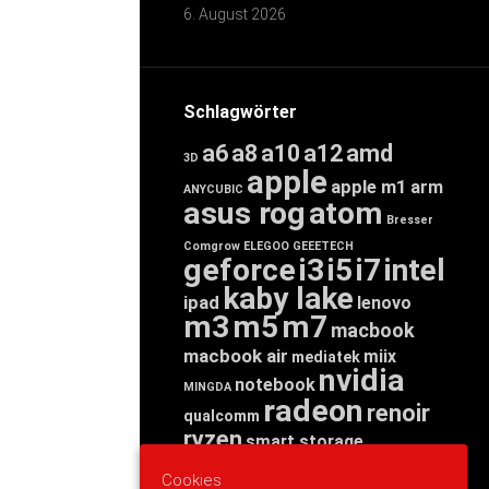
6. August 2026
Schlagwörter
a6
a8
a10
a12
amd
3D
apple
apple m1
arm
ANYCUBIC
asus rog
atom
Bresser
Comgrow
ELEGOO
GEEETECH
geforce
i3
i5
i7
intel
kaby lake
ipad
lenovo
m3
m5
m7
macbook
macbook air
miix
mediatek
nvidia
notebook
MINGDA
radeon
renoir
qualcomm
ryzen
smart storage
tab
tablet
snapdragon
Cookies