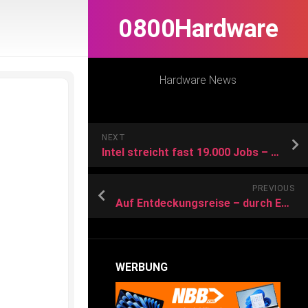
0800Hardware
Hardware News
NEXT
Intel streicht fast 19.000 Jobs – Kahlschlag trotz guten CPU-Verkäufen
PREVIOUS
Auf Entdeckungsreise – durch Europa
WERBUNG