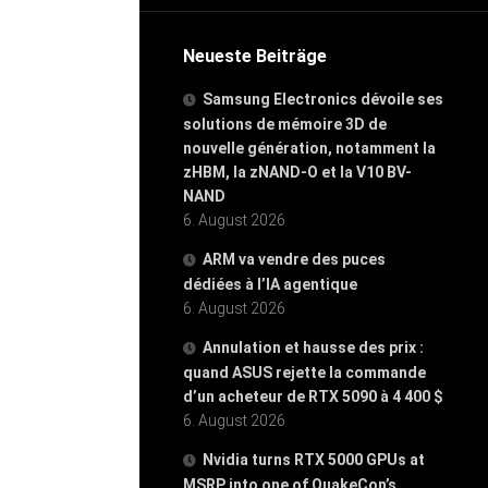
Neueste Beiträge
Samsung Electronics dévoile ses
solutions de mémoire 3D de
nouvelle génération, notamment la
zHBM, la zNAND-O et la V10 BV-
NAND
6. August 2026
ARM va vendre des puces
dédiées à l’IA agentique
6. August 2026
Annulation et hausse des prix :
quand ASUS rejette la commande
d’un acheteur de RTX 5090 à 4 400 $
6. August 2026
Nvidia turns RTX 5000 GPUs at
MSRP into one of QuakeCon’s