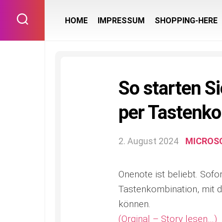
Skip
to
HOME
IMPRESSUM
SHOPPING-HERE
content
So starten S
per Tastenk
2. August 2024
MICROS
Onenote ist beliebt. Sofor
Tastenkombination, mit d
können.
(Orginal – Story lesen…)