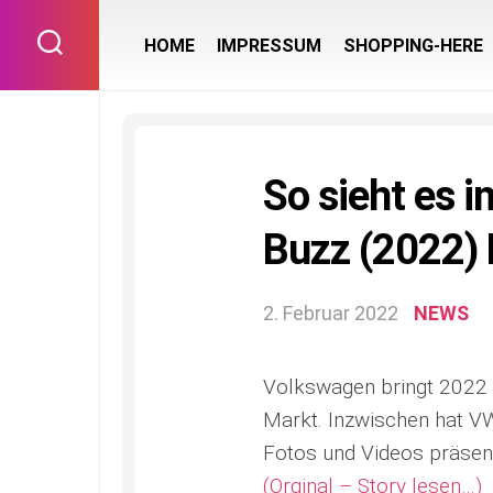
Skip
to
HOME
IMPRESSUM
SHOPPING-HERE
content
So sieht es i
Buzz (2022) 
2. Februar 2022
NEWS
Volkswagen bringt 2022 m
Markt. Inzwischen hat VW
Fotos und Videos präsent
(Orginal – Story lesen…)