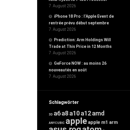
7. August 2026
iPhone 18 Pro : l’Apple Event de
rentrée prévu début septembre
7. August 2026
Prediction: Arm Holdings Will
Trade at This Price in 12 Months
7. August 2026
GeForce NOW : au moins 26
nouveautés en août
7. August 2026
Schlagwörter
a6
a8
a10
a12
amd
3D
apple
apple m1
arm
ANYCUBIC
asus rog
atom