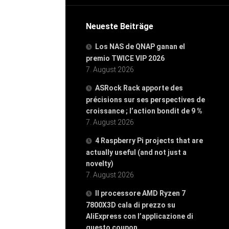
Neueste Beiträge
Los NAS de QNAP ganan el
premio TWICE VIP 2026
7. August 2026
ASRock Rack apporte des
précisions sur ses perspectives de
croissance ; l’action bondit de 9 %
7. August 2026
4 Raspberry Pi projects that are
actually useful (and not just a
novelty)
7. August 2026
Il processore AMD Ryzen 7
7800X3D cala di prezzo su
AliExpress con l’applicazione di
questo coupon