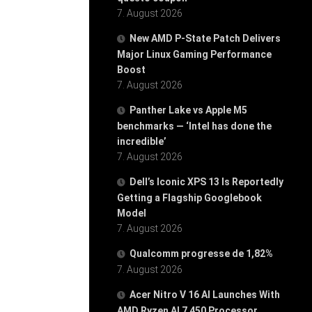
7. August 2026
New AMD P-State Patch Delivers
Major Linux Gaming Performance
Boost
7. August 2026
Panther Lake vs Apple M5
benchmarks — ‘Intel has done the
incredible’
7. August 2026
Dell’s Iconic XPS 13 Is Reportedly
Getting a Flagship Googlebook
Model
7. August 2026
Qualcomm progresse de 1,82%
7. August 2026
Acer Nitro V 16 AI Launches With
AMD Ryzen AI 7 450 Processor