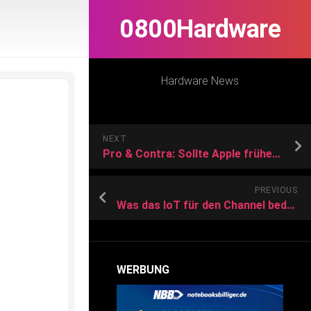
0800Hardware
Hardware News
NEXT
Pro & Contra: Sollte Apple früher ausmisten?
PREVIOUS
Was das IoT für den Channel bedeutet
WERBUNG