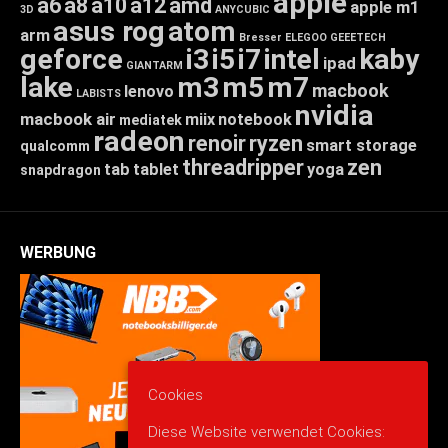
apple
a6
a8
a10
a12
amd
apple m1
3D
ANYCUBIC
asus rog
atom
arm
Bresser
ELEGOO
GEEETECH
geforce
i3
i5
i7
intel
kaby
ipad
GIANTARM
lake
m3
m5
m7
macbook
lenovo
LABISTS
nvidia
macbook air
miix
notebook
mediatek
radeon
renoir
ryzen
smart storage
qualcomm
threadripper
zen
tab
tablet
yoga
snapdragon
WERBUNG
Cookies
Diese Website verwendet Cookies: