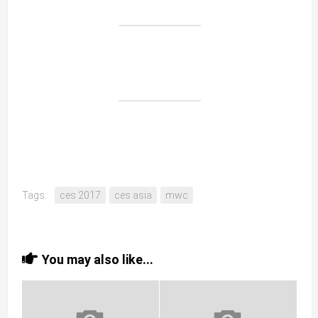
Tags:
ces 2017
ces asia
mwc
You may also like...