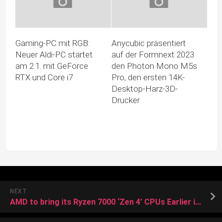
Gaming-PC mit RGB:
Anycubic präsentiert
Neuer Aldi-PC startet
auf der Formnext 2023
am 2.1. mit GeForce
den Photon Mono M5s
RTX und Core i7
Pro, den ersten 14K-
Desktop-Harz-3D-
Drucker
NEXT
AMD to bring its Ryzen 7000 ‘Zen 4’ CPUs Earlier in the market, Expected To be dropped by Q3 Launch