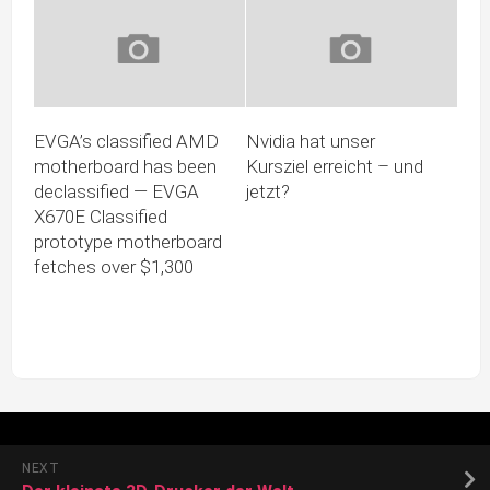
EVGA’s classified AMD
Nvidia hat unser
motherboard has been
Kursziel erreicht – und
declassified — EVGA
jetzt?
X670E Classified
prototype motherboard
fetches over $1,300
NEXT