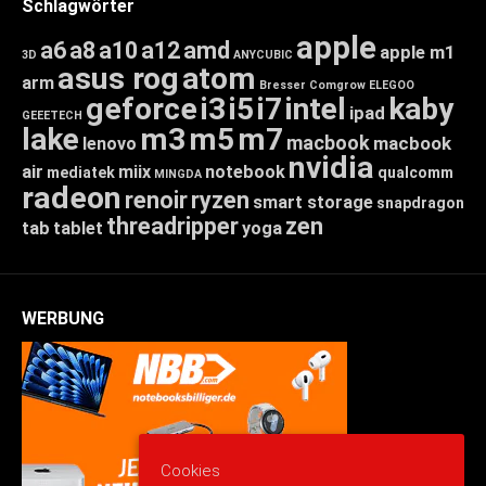
Schlagwörter
apple
a6
a8
a10
a12
amd
apple m1
3D
ANYCUBIC
asus rog
atom
arm
Bresser
Comgrow
ELEGOO
geforce
i3
i5
i7
intel
kaby
ipad
GEEETECH
lake
m3
m5
m7
macbook
macbook
lenovo
nvidia
air
miix
notebook
mediatek
qualcomm
MINGDA
radeon
renoir
ryzen
smart storage
snapdragon
threadripper
zen
tab
tablet
yoga
WERBUNG
Cookies