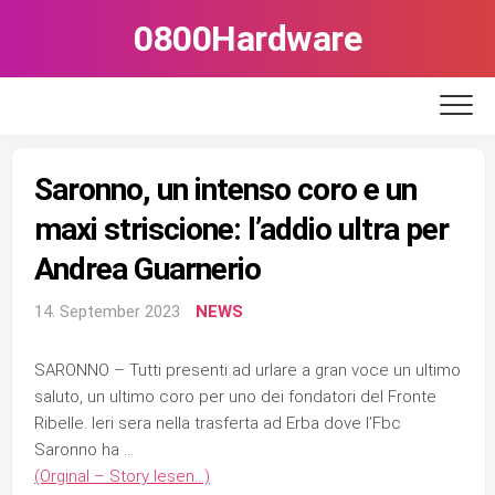
Skip
0800Hardware
to
content
Saronno, un intenso coro e un
maxi striscione: l’addio ultra per
Andrea Guarnerio
14. September 2023
NEWS
SARONNO – Tutti presenti ad urlare a gran voce un ultimo
saluto, un ultimo coro per uno dei fondatori del Fronte
Ribelle. Ieri sera nella trasferta ad Erba dove l’Fbc
Saronno ha …
(Orginal – Story lesen…)