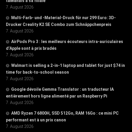
taïwanais à sa filiale
7. August 2026
Multi-Farb- und -Material-Druck für nur 299 Euro: 3D-
Drucker Creality K2 SE Combo zum Schnäppchenpreis
7. August 2026
AirPods Pro 3 : les meilleurs écouteurs intra-auriculaires
d’Apple sont à prix bradés
7. August 2026
Walmart is selling a 2-in-1 laptop and tablet for just $74 in
time for back-to-school season
7. August 2026
Google dévoile Gemma Translator : un traducteur IA
entièrement hors ligne alimenté par un Raspberry Pi
7. August 2026
AMD Ryzen 7 6800H, SSD 512Go, RAM 16Go : ce mini PC
performant est à un prix canon
7. August 2026