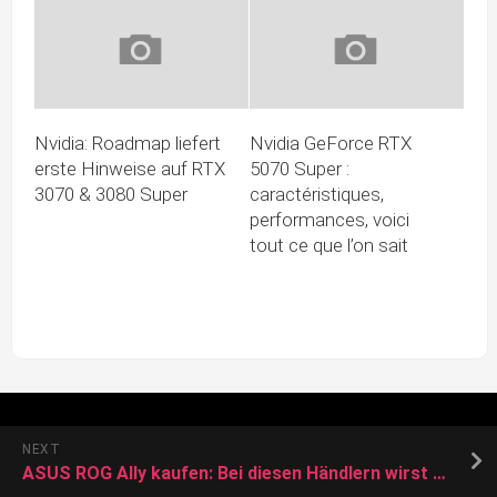
Nvidia: Roadmap liefert
Nvidia GeForce RTX
erste Hinweise auf RTX
5070 Super :
3070 & 3080 Super
caractéristiques,
performances, voici
tout ce que l’on sait
NEXT
ASUS ROG Ally kaufen: Bei diesen Händlern wirst du fündig