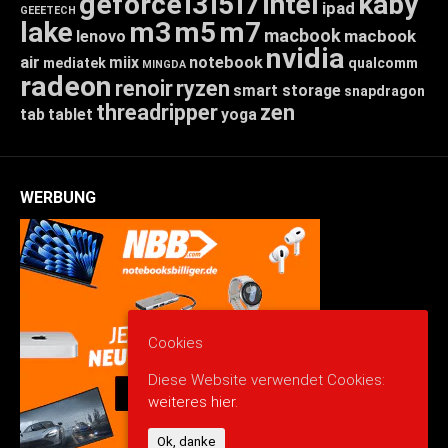
geforce
i3
i5
i7
intel
kaby
ipad
GEEETECH
lake
m3
m5
m7
macbook
macbook
lenovo
nvidia
air
miix
notebook
mediatek
qualcomm
MINGDA
radeon
renoir
ryzen
smart storage
snapdragon
threadripper
zen
tab
tablet
yoga
WERBUNG
Cookies
Diese Website verwendet Cookies:
weiteres hier.
Ok, danke