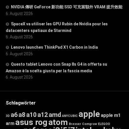
NVIDIA 傳研 GeForce 新功能 SSD 可充當額外 VRAM 提升效能
6. August 2026
SpaceX va utiliser les GPU Rubin de Nvidia pour les
datacenters spatiaux de Starmind
6. August 2026
Lenovo launches ThinkPad X1 Carbon in India
6. August 2026
Questo tablet Lenovo con Snap 8s G4 in offerta su
Amazon è la scelta giusta per la fascia media
6. August 2026
Schlagwörter
apple
a6
a8
a10
a12
amd
apple m1
3D
ANYCUBIC
asus rog
atom
arm
Bresser
Comgrow
ELEGOO