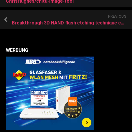
ChrisHughes/chitu-image-tool
PREVIOUS
Breakthrough 3D NAND flash etching technique could turbocharge SSD production
WERBUNG