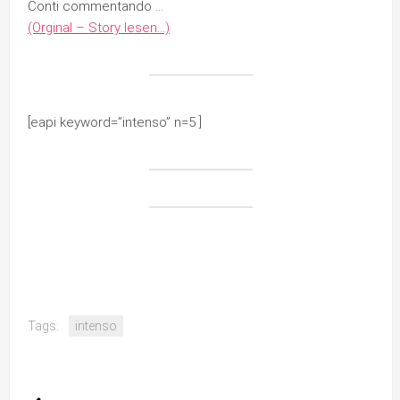
Conti commentando …
(Orginal – Story lesen…)
[eapi keyword=”intenso” n=5 ]
Tags:
intenso