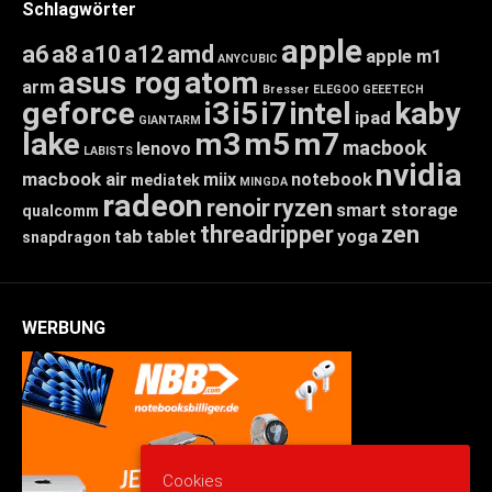
Schlagwörter
apple
a6
a8
a10
a12
amd
apple m1
ANYCUBIC
asus rog
atom
arm
Bresser
ELEGOO
GEEETECH
geforce
i3
i5
i7
intel
kaby
ipad
GIANTARM
lake
m3
m5
m7
macbook
lenovo
LABISTS
nvidia
macbook air
miix
notebook
mediatek
MINGDA
radeon
renoir
ryzen
smart storage
qualcomm
threadripper
zen
tab
tablet
yoga
snapdragon
WERBUNG
Cookies