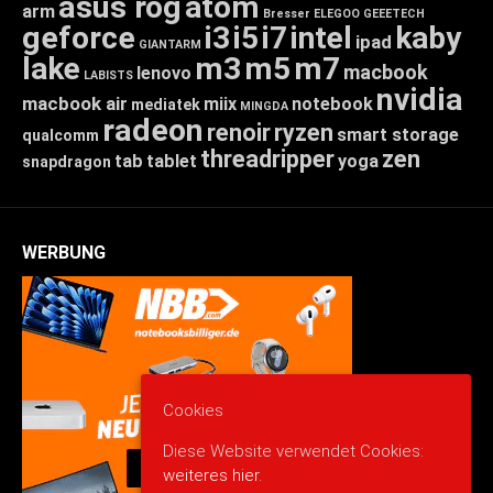
asus rog
atom
arm
Bresser
ELEGOO
GEEETECH
geforce
i3
i5
i7
intel
kaby
ipad
GIANTARM
lake
m3
m5
m7
macbook
lenovo
LABISTS
nvidia
macbook air
miix
notebook
mediatek
MINGDA
radeon
renoir
ryzen
smart storage
qualcomm
threadripper
zen
tab
tablet
yoga
snapdragon
WERBUNG
Cookies
Diese Website verwendet Cookies:
weiteres hier.