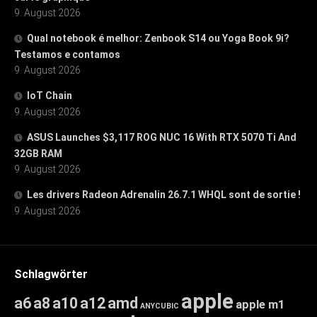
9. August 2026
Qual notebook é melhor: Zenbook S14 ou Yoga Book 9i?
Testamos e contamos
9. August 2026
IoT Chain
9. August 2026
ASUS Launches $3,117 ROG NUC 16 With RTX 5070 Ti And
32GB RAM
9. August 2026
Les drivers Radeon Adrenalin 26.7.1 WHQL sont de sortie !
9. August 2026
Schlagwörter
apple
a6
a8
a10
a12
amd
apple m1
ANYCUBIC