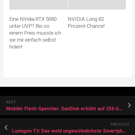
Eine NVidia RTX 5080
NVIDIA Long 82
unter UVP? Bei so
Prozent-Chance!
einem Preis musste ich
sie mir einfach selbst
holen!
NEXT
Mobiler Flash-Speicher: SanDisk erhöht auf 256 GB bei eMMC und iOS-Speichersticks
PREVIOUS
Lumigon T3: Das wohl ungewöhnlichste Smartphone des MWC 2017