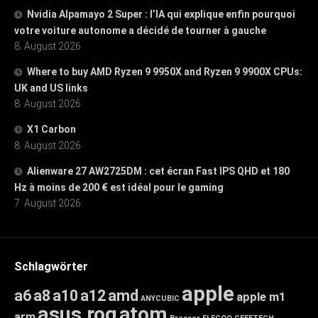
Nvidia Alpamayo 2 Super : l’IA qui explique enfin pourquoi
votre voiture autonome a décidé de tourner à gauche
8. August 2026
Where to buy AMD Ryzen 9 9950X and Ryzen 9 9900X CPUs:
UK and US links
8. August 2026
X1 Carbon
8. August 2026
Alienware 27 AW2725DM : cet écran Fast IPS QHD et 180
Hz à moins de 200 € est idéal pour le gaming
7. August 2026
Schlagwörter
apple
a6
a8
a10
a12
amd
apple m1
ANYCUBIC
asus rog
atom
arm