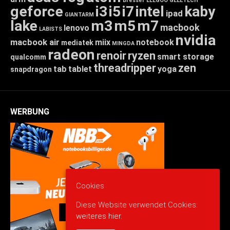
Bresser
ELEGOO
GEEETECH
geforce
i3
i5
i7
intel
kaby
ipad
GIANTARM
lake
m3
m5
m7
macbook
lenovo
LABISTS
nvidia
macbook air
miix
notebook
mediatek
MINGDA
radeon
renoir
ryzen
smart storage
qualcomm
threadripper
zen
tab
tablet
yoga
snapdragon
WERBUNG
Cookies
Diese Website verwendet Cookies:
weiteres hier.