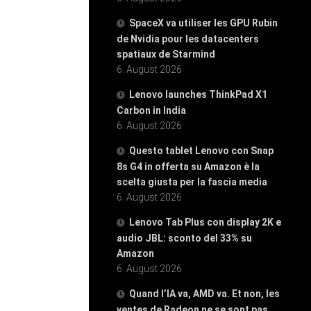
SpaceX va utiliser les GPU Rubin
de Nvidia pour les datacenters
spatiaux de Starmind
6. August 2026
Lenovo launches ThinkPad X1
Carbon in India
6. August 2026
Questo tablet Lenovo con Snap
8s G4 in offerta su Amazon è la
scelta giusta per la fascia media
6. August 2026
Lenovo Tab Plus con display 2K e
audio JBL: sconto del 33% su
Amazon
6. August 2026
Quand l’IA va, AMD va. Et non, les
ventes de Radeon ne se sont pas