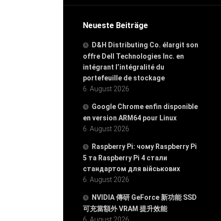
Neueste Beiträge
D&H Distributing Co. élargit son
offre Dell Technologies Inc. en
intégrant l’intégralité du
portefeuille de stockage
6. August 2026
Google Chrome enfin disponible
en version ARM64 pour Linux
6. August 2026
Raspberry Pi: чому Raspberry Pi
5 та Raspberry Pi 4 стали
стандартом для військових
6. August 2026
NVIDIA 傳研 GeForce 新功能 SSD
可充當額外 VRAM 提升效能
6. August 2026