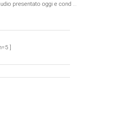
udio presentato oggi e cond …
n=5 ]