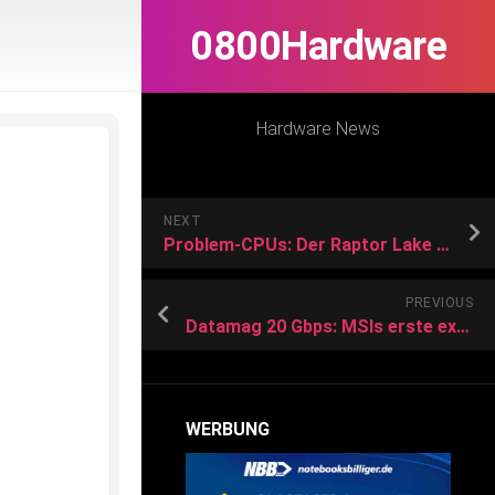
0800Hardware
Hardware News
NEXT
Problem-CPUs: Der Raptor Lake Albtraum ist vorbei – sagt Intel
PREVIOUS
Datamag 20 Gbps: MSIs erste externe SSD mit bis zu 4 TB ist magnetisch
WERBUNG