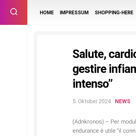
Skip
to
HOME
IMPRESSUM
SHOPPING-HERE
content
Salute, cardi
gestire infi
intenso”
5. Oktober 2024
NEWS
(Adnkronos) – Per modular
endurance è utile “il conn