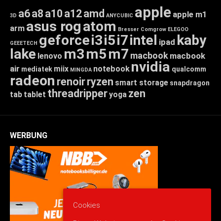
apple
a6
a8
a10
a12
amd
apple m1
3D
ANYCUBIC
asus rog
atom
arm
Bresser
Comgrow
ELEGOO
geforce
i3
i5
i7
intel
kaby
ipad
GEEETECH
lake
m3
m5
m7
macbook
macbook
lenovo
nvidia
air
miix
notebook
mediatek
qualcomm
MINGDA
radeon
renoir
ryzen
smart storage
snapdragon
threadripper
zen
tab
tablet
yoga
WERBUNG
Cookies