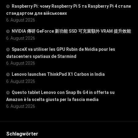
Raspberry Pi: чому Raspberry Pi 5 та Raspberry Pi 4 стали
стандартом для військових
6. August 2026
NVIDIA 傳研 GeForce 新功能 SSD 可充當額外 VRAM 提升效能
6. August 2026
SpaceX va utiliser les GPU Rubin de Nvidia pour les
datacenters spatiaux de Starmind
6. August 2026
Lenovo launches ThinkPad X1 Carbon in India
6. August 2026
Questo tablet Lenovo con Snap 8s G4 in offerta su
Amazon è la scelta giusta per la fascia media
6. August 2026
Schlagwörter