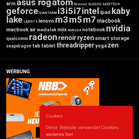
asus rog
atom
arm
Bresser
ELEGOO
GEEETECH
geforce
i3
i5
i7
intel
kaby
ipad
GIANTARM
lake
m3
m5
m7
macbook
lenovo
LABISTS
nvidia
macbook air
miix
notebook
mediatek
MINGDA
radeon
renoir
ryzen
smart storage
qualcomm
threadripper
zen
tab
tablet
yoga
snapdragon
WERBUNG
Cookies
Diese Website verwendet Cookies:
weiteres hier.