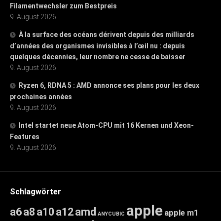
Filamentwechsler zum Bestpreis
9. August 2026
À la surface des océans dérivent depuis des milliards
d’années des organismes invisibles à l’œil nu : depuis
quelques décennies, leur nombre ne cesse de baisser
9. August 2026
Ryzen 6, RDNA 5 : AMD annonce ses plans pour les deux
prochaines années
9. August 2026
Intel startet neue Atom-CPU mit 16 Kernen und Xeon-
Features
9. August 2026
Schlagwörter
apple
a6
a8
a10
a12
amd
apple m1
ANYCUBIC