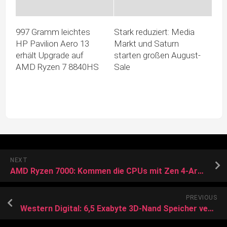
997 Gramm leichtes
Stark reduziert: Media
HP Pavilion Aero 13
Markt und Saturn
erhält Upgrade auf
starten großen August-
AMD Ryzen 7 8840HS
Sale
NEXT
AMD Ryzen 7000: Kommen die CPUs mit Zen 4-Architektur schon im dritten Quartal?
PREVIOUS
Western Digital: 6,5 Exabyte 3D-Nand Speicher verunreinigt – Preise könnten dadurch steigen