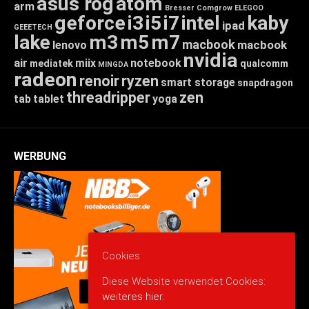
asus rog
atom
arm
Bresser
Comgrow
ELEGOO
geforce
i3
i5
i7
intel
kaby
ipad
GEEETECH
lake
m3
m5
m7
macbook
macbook
lenovo
nvidia
air
miix
notebook
mediatek
qualcomm
MINGDA
radeon
renoir
ryzen
smart storage
snapdragon
threadripper
zen
tab
tablet
yoga
WERBUNG
Cookies
Diese Website verwendet Cookies:
weiteres hier.