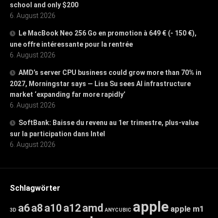
school and only $200
6. August 2026
Le MacBook Neo 256 Go en promotion à 649 € (- 150 €),
une offre intéressante pour la rentrée
6. August 2026
AMD’s server CPU business could grow more than 70% in
2027, Morningstar says — Lisa Su sees AI infrastructure
market ‘expanding far more rapidly’
6. August 2026
SoftBank: Baisse du revenu au 1er trimestre, plus-value
sur la participation dans Intel
6. August 2026
Schlagwörter
apple
a6
a8
a10
a12
amd
apple m1
3D
ANYCUBIC