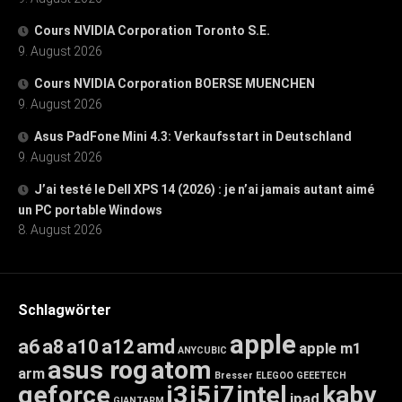
Cours NVIDIA Corporation Toronto S.E.
9. August 2026
Cours NVIDIA Corporation BOERSE MUENCHEN
9. August 2026
Asus PadFone Mini 4.3: Verkaufsstart in Deutschland
9. August 2026
J’ai testé le Dell XPS 14 (2026) : je n’ai jamais autant aimé
un PC portable Windows
8. August 2026
Schlagwörter
apple
a6
a8
a10
a12
amd
apple m1
ANYCUBIC
asus rog
atom
arm
Bresser
ELEGOO
GEEETECH
geforce
i3
i5
i7
intel
kaby
ipad
GIANTARM