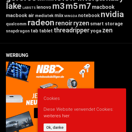
lake
m3
m5
m7
macbook
lenovo
LABISTS
nvidia
macbook air
miix
notebook
mediatek
MINGDA
radeon
renoir
ryzen
smart storage
qualcomm
threadripper
zen
tab
tablet
yoga
snapdragon
WERBUNG
Cookies
Diese Website verwendet Cookies:
weiteres hier.
Ok, danke