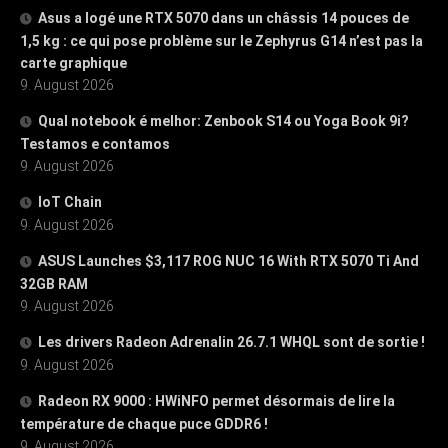
Asus a logé une RTX 5070 dans un châssis 14 pouces de
1,5 kg : ce qui pose problème sur le Zephyrus G14 n’est pas la
carte graphique
9. August 2026
Qual notebook é melhor: Zenbook S14 ou Yoga Book 9i?
Testamos e contamos
9. August 2026
IoT Chain
9. August 2026
ASUS Launches $3,117 ROG NUC 16 With RTX 5070 Ti And
32GB RAM
9. August 2026
Les drivers Radeon Adrenalin 26.7.1 WHQL sont de sortie !
9. August 2026
Radeon RX 9000 : HWiNFO permet désormais de lire la
température de chaque puce GDDR6 !
9. August 2026