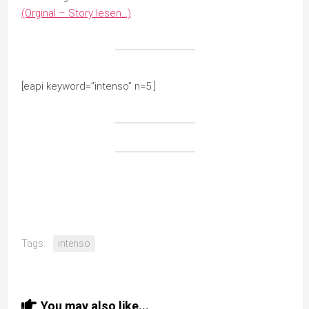
(Orginal – Story lesen…)
[eapi keyword=”intenso” n=5 ]
Tags:
intenso
You may also like...