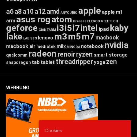
apple
a6
a8
a10
a12
amd
apple m1
ANYCUBIC
asus rog
atom
arm
Bresser
ELEGOO
GEEETECH
geforce
i3
i5
i7
intel
kaby
ipad
GIANTARM
lake
m3
m5
m7
macbook
lenovo
LABISTS
nvidia
macbook air
miix
notebook
mediatek
MINGDA
radeon
renoir
ryzen
smart storage
qualcomm
threadripper
zen
tab
tablet
yoga
snapdragon
WERBUNG
Cookies