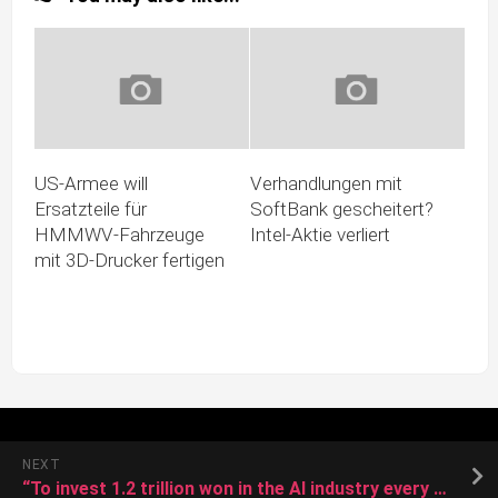
US-Armee will
Verhandlungen mit
Ersatzteile für
SoftBank gescheitert?
HMMWV-Fahrzeuge
Intel-Aktie verliert
mit 3D-Drucker fertigen
NEXT
“To invest 1.2 trillion won in the AI industry every year for 3 years…”Cooperation with Trump”