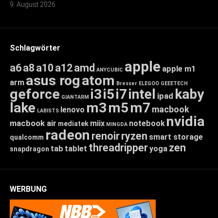
9. August 2026
Schlagwörter
apple
a6
a8
a10
a12
amd
apple m1
ANYCUBIC
asus rog
atom
arm
Bresser
ELEGOO
GEEETECH
geforce
i3
i5
i7
intel
kaby
ipad
GIANTARM
lake
m3
m5
m7
macbook
lenovo
LABISTS
nvidia
macbook air
miix
notebook
mediatek
MINGDA
radeon
renoir
ryzen
smart storage
qualcomm
threadripper
zen
tab
tablet
yoga
snapdragon
WERBUNG