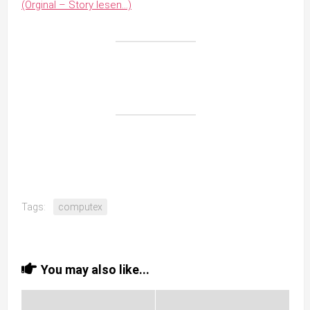
(Orginal – Story lesen…)
Tags:
computex
You may also like...