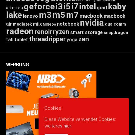
geforce
i3
i5
i7
intel
kaby
ipad
GEEETECH
lake
m3
m5
m7
macbook
macbook
lenovo
nvidia
air
miix
notebook
mediatek
qualcomm
MINGDA
radeon
renoir
ryzen
smart storage
snapdragon
threadripper
zen
tab
tablet
yoga
WERBUNG
Cookies
Diese Website verwendet Cookies:
weiteres hier.