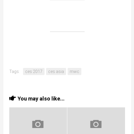
Tags:
ces 2017
ces asia
mwc
You may also like...