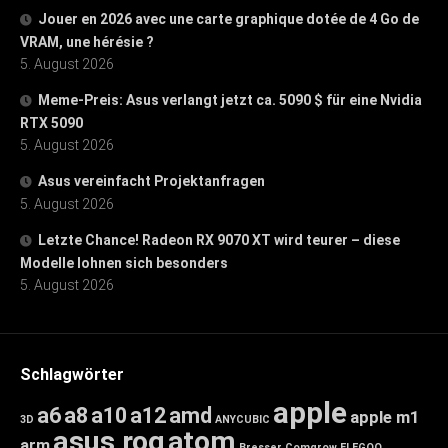
Jouer en 2026 avec une carte graphique dotée de 4 Go de
VRAM, une hérésie ?
5. August 2026
Meme-Preis: Asus verlangt jetzt ca. 5090 $ für eine Nvidia
RTX 5090
5. August 2026
Asus vereinfacht Projektanfragen
5. August 2026
Letzte Chance! Radeon RX 9070 XT wird teurer – diese
Modelle lohnen sich besonders
5. August 2026
Schlagwörter
apple
a6
a8
a10
a12
amd
apple m1
3D
ANYCUBIC
asus rog
atom
arm
Bresser
Comgrow
ELEGOO