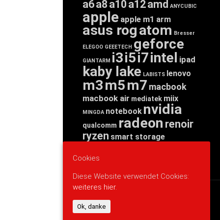
a6
a8
a10
a12
amd
ANYCUBIC
apple
apple m1
arm
asus rog
atom
Bresser
geforce
ELEGOO
GEEETECH
i3
i5
i7
intel
ipad
GIANTARM
kaby lake
lenovo
LABISTS
m3
m5
m7
macbook
macbook air
miix
mediatek
nvidia
notebook
MINGDA
radeon
renoir
qualcomm
ryzen
smart storage
tab
tablet
snapdragon
threadripper
zen
Cookies
yoga
Diese Website verwendet Cookies:
weiteres hier.
WERBUNG
Ok, danke