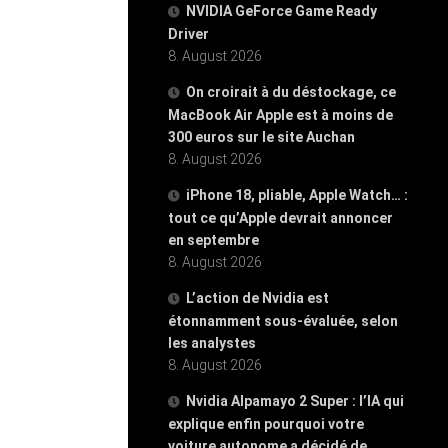
NVIDIA GeForce Game Ready
Driver
8. August 2026
On croirait à du déstockage, ce
MacBook Air Apple est à moins de
300 euros sur le site Auchan
8. August 2026
iPhone 18, pliable, Apple Watch… :
tout ce qu’Apple devrait annoncer
en septembre
8. August 2026
L’action de Nvidia est
étonnamment sous-évaluée, selon
les analystes
8. August 2026
Nvidia Alpamayo 2 Super : l’IA qui
explique enfin pourquoi votre
voiture autonome a décidé de