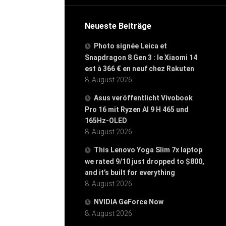
Neueste Beiträge
Photo signée Leica et
Snapdragon 8 Gen 3 : le Xiaomi 14
est à 366 € en neuf chez Rakuten
8. August 2026
Asus veröffentlicht Vivobook
Pro 16 mit Ryzen AI 9 H 465 und
165Hz-OLED
8. August 2026
This Lenovo Yoga Slim 7x laptop
we rated 9/10 just dropped to $800,
and it’s built for everything
8. August 2026
NVIDIA GeForce Now
8. August 2026