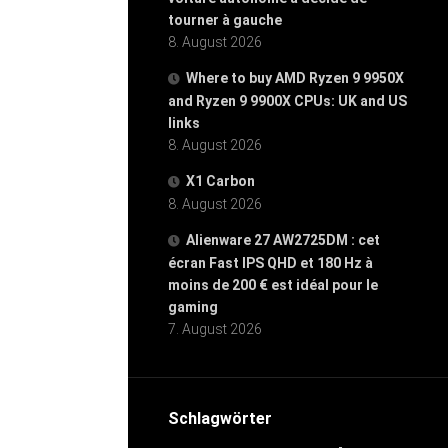
tourner à gauche
8. August 2026
Where to buy AMD Ryzen 9 9950X
and Ryzen 9 9900X CPUs: UK and US
links
8. August 2026
X1 Carbon
8. August 2026
Alienware 27 AW2725DM : cet
écran Fast IPS QHD et 180 Hz à
moins de 200 € est idéal pour le
gaming
7. August 2026
Schlagwörter