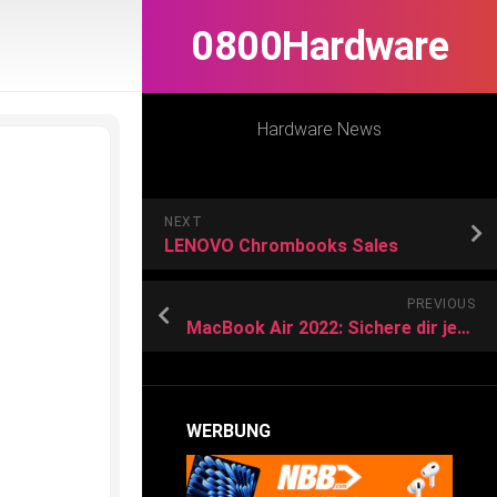
0800Hardware
Hardware News
NEXT
LENOVO Chrombooks Sales
PREVIOUS
MacBook Air 2022: Sichere dir jetzt die größten Rabatte auf das Luxus Laptop
WERBUNG