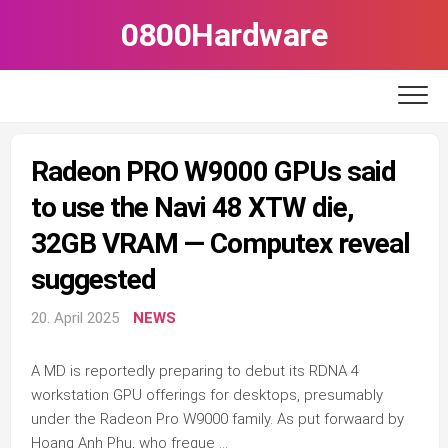
Skip
0800Hardware
to
content
Radeon PRO W9000 GPUs said
to use the Navi 48 XTW die,
32GB VRAM — Computex reveal
suggested
20. April 2025
NEWS
A MD is reportedly preparing to debut its RDNA 4
workstation GPU offerings for desktops, presumably
under the Radeon Pro W9000 family. As put forwaard by
Hoang Anh Phu, who freque …