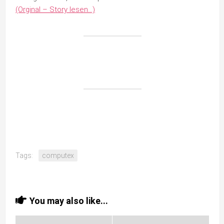
(Orginal – Story lesen…)
Tags:
computex
You may also like...