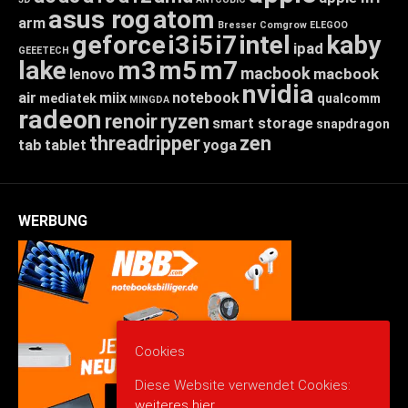
asus rog
atom
arm
Bresser
Comgrow
ELEGOO
geforce
i3
i5
i7
intel
kaby
ipad
GEEETECH
lake
m3
m5
m7
macbook
macbook
lenovo
nvidia
air
miix
notebook
mediatek
qualcomm
MINGDA
radeon
renoir
ryzen
smart storage
snapdragon
threadripper
zen
tab
tablet
yoga
WERBUNG
Cookies
Diese Website verwendet Cookies:
weiteres hier.