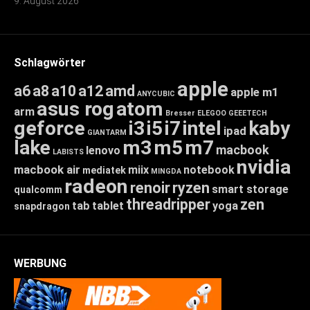
9. August 2026
Schlagwörter
apple
a6
a8
a10
a12
amd
apple m1
ANYCUBIC
asus rog
atom
arm
Bresser
ELEGOO
GEEETECH
geforce
i3
i5
i7
intel
kaby
ipad
GIANTARM
lake
m3
m5
m7
macbook
lenovo
LABISTS
nvidia
macbook air
miix
notebook
mediatek
MINGDA
radeon
renoir
ryzen
smart storage
qualcomm
threadripper
zen
tab
tablet
yoga
snapdragon
WERBUNG