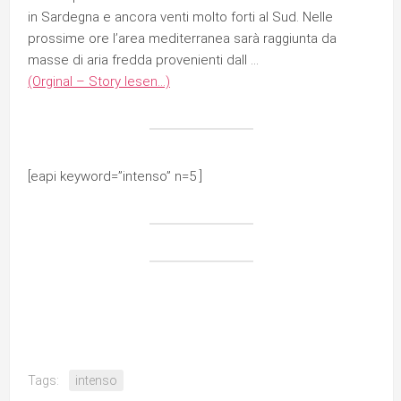
in Sardegna e ancora venti molto forti al Sud. Nelle
prossime ore l’area mediterranea sarà raggiunta da
masse di aria fredda provenienti dall …
(Orginal – Story lesen…)
[eapi keyword=”intenso” n=5 ]
Tags:
intenso