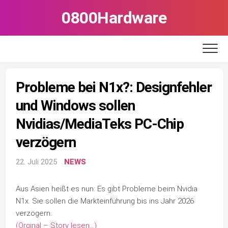
Skip
0800Hardware
to
content
Probleme bei N1x?: Designfehler
und Windows sollen
Nvidias/MediaTeks PC-Chip
verzögern
22. Juli 2025
NEWS
Aus Asien heißt es nun: Es gibt Probleme beim Nvidia
N1x. Sie sollen die Markteinführung bis ins Jahr 2026
verzögern.
(Orginal – Story lesen…)