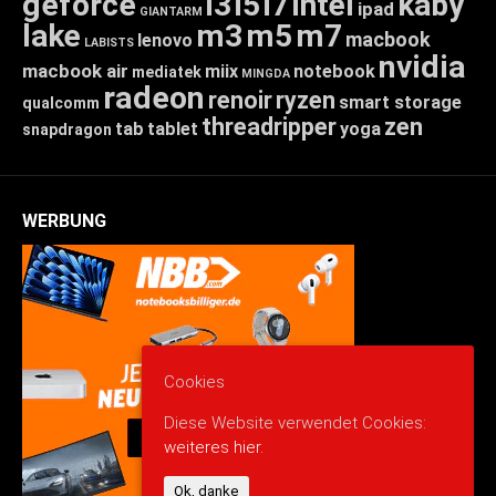
geforce
i3
i5
i7
intel
kaby
ipad
GIANTARM
lake
m3
m5
m7
macbook
lenovo
LABISTS
nvidia
macbook air
miix
notebook
mediatek
MINGDA
radeon
renoir
ryzen
smart storage
qualcomm
threadripper
zen
tab
tablet
yoga
snapdragon
WERBUNG
Cookies
Diese Website verwendet Cookies:
weiteres hier.
Ok, danke