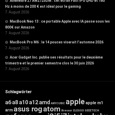
Alienware 27 AW2725DM : cet écran Fast IPS QHD et 180
Hz à moins de 200 € est idéal pour le gaming
7. August 2026
MacBook Neo 13 : ce portable Apple avec IA passe sous les
800€ sur Amazon
7. August 2026
MacBook Pro M6 : le 14 pouces viserait l’automne 2026
7. August 2026
Acer Gadget Inc. publie ses résultats pour le deuxième
trimestre et le premier semestre clos le 30 juin 2026
7. August 2026
Schlagwörter
apple
a6
a8
a10
a12
amd
apple m1
ANYCUBIC
asus rog
atom
arm
Bresser
ELEGOO
GEEETECH