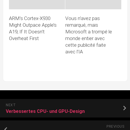
ARM’s Cortex-X930
Vous n’avez pas
Might Outpace Apple’s
remarqué, mais
A19, If It Doesn’t
Microsoft a trompé le
Overheat First
monde entier avec
cette publicité faite
avec l’IA
NEXT
Verbessertes CPU- und GPU-Design
PREVIOUS