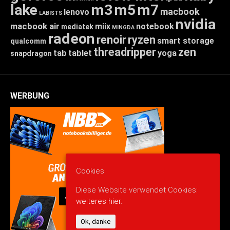
lake
m3
m5
m7
macbook
lenovo
LABISTS
nvidia
macbook air
miix
notebook
mediatek
MINGDA
radeon
renoir
ryzen
smart storage
qualcomm
threadripper
zen
tab
tablet
yoga
snapdragon
WERBUNG
Cookies
Diese Website verwendet Cookies:
weiteres hier.
Ok, danke