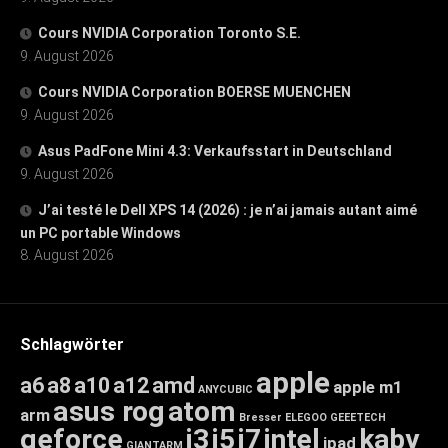
Cours NVIDIA Corporation Toronto S.E.
9. August 2026
Cours NVIDIA Corporation BOERSE MUENCHEN
9. August 2026
Asus PadFone Mini 4.3: Verkaufsstart in Deutschland
9. August 2026
J’ai testé le Dell XPS 14 (2026) : je n’ai jamais autant aimé
un PC portable Windows
8. August 2026
Schlagwörter
apple
a6
a8
a10
a12
amd
apple m1
ANYCUBIC
asus rog
atom
arm
Bresser
ELEGOO
GEEETECH
geforce
i3
i5
i7
intel
kaby
ipad
GIANTARM