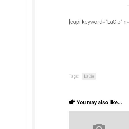
[eapi keyword=”LaCie” n=
Tags:
LaCie
You may also like...