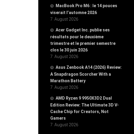
MacBook Pro M6 : le 14 pouces
viserait l’automne 2026
7. August 2026
Acer Gadget Inc. publie ses
résultats pour le deuxième
trimestre et le premier semestre
clos le 30 juin 2026
7. August 2026
Asus Zenbook A14 (2026) Review:
A Snapdragon Scorcher With a
Marathon Battery
7. August 2026
AMD Ryzen 9 9950X3D2 Dual
Edition Review: The Ultimate 3D V-
Cache Chip for Creators, Not
Gamers
7. August 2026