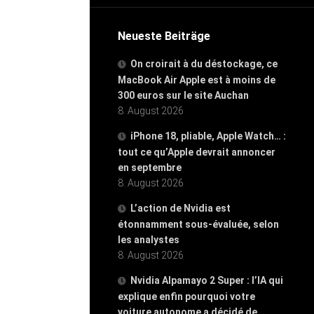
Neueste Beiträge
On croirait à du déstockage, ce
MacBook Air Apple est à moins de
300 euros sur le site Auchan
8. August 2026
iPhone 18, pliable, Apple Watch… :
tout ce qu’Apple devrait annoncer
en septembre
8. August 2026
L’action de Nvidia est
étonnamment sous-évaluée, selon
les analystes
8. August 2026
Nvidia Alpamayo 2 Super : l’IA qui
explique enfin pourquoi votre
voiture autonome a décidé de