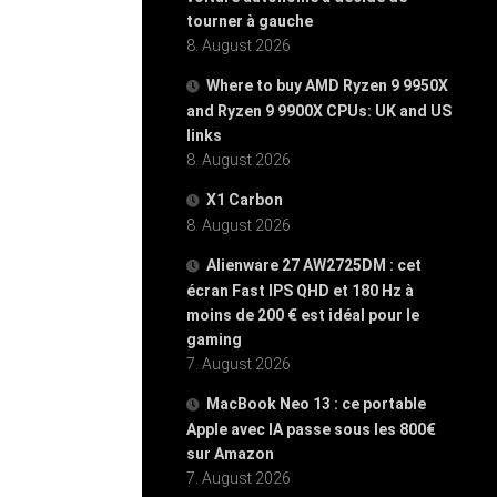
tourner à gauche
8. August 2026
Where to buy AMD Ryzen 9 9950X
and Ryzen 9 9900X CPUs: UK and US
links
8. August 2026
X1 Carbon
8. August 2026
Alienware 27 AW2725DM : cet
écran Fast IPS QHD et 180 Hz à
moins de 200 € est idéal pour le
gaming
7. August 2026
MacBook Neo 13 : ce portable
Apple avec IA passe sous les 800€
sur Amazon
7. August 2026