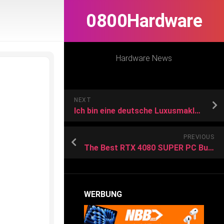
0800Hardware
Hardware News
NEXT
Ich bin eine deutsche Luxusmaklerin in LA und habe Justin Bieber eine Villa verkauft
PREVIOUS
The Best RTX 4080 SUPER PC Builds
WERBUNG