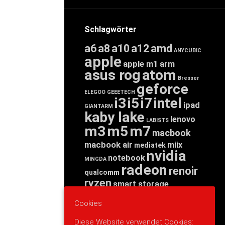
Schlagwörter
a6
a8
a10
a12
amd
ANYCUBIC
apple
apple m1
arm
asus rog
atom
Bresser
geforce
ELEGOO
GEEETECH
i3
i5
i7
intel
ipad
GIANTARM
kaby lake
lenovo
LABISTS
m3
m5
m7
macbook
macbook air
miix
mediatek
nvidia
notebook
MINGDA
radeon
renoir
qualcomm
ryzen
smart storage
tab
tablet
snapdragon
Cookies
threadripper
zen
yoga
Diese Website verwendet Cookies: