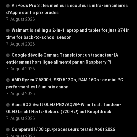
AirPods Pro 3 : les meilleurs écouteurs intra-auriculaires
d’Apple sont à prix bradés
7. August 2026
Walmart is selling a 2-in-1 laptop and tablet for just $74 in
time for back-to-school season
7. August 2026
Google dévoile Gemma Translator : un traducteur IA
entièrement hors ligne alimenté par un Raspberry Pi
7. August 2026
AMD Ryzen 7 6800H, SSD 512Go, RAM 16Go : ce mini PC
performant est à un prix canon
7. August 2026
Asus ROG Swift OLED PG27AQWP-W im Test: Tandem-
OLED bricht Hertz-Rekord (720 Hz!) auf Knopfdruck
7. August 2026
Comparatif / 38 cpu/processeurs testés Août 2026
7. August 2026