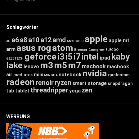
Schlagwörter
apple
a6
a8
a10
a12
amd
apple m1
3D
ANYCUBIC
asus rog
atom
arm
Bresser
Comgrow
ELEGOO
geforce
i3
i5
i7
intel
kaby
ipad
GEEETECH
lake
m3
m5
m7
macbook
macbook
lenovo
nvidia
air
miix
notebook
mediatek
qualcomm
MINGDA
radeon
renoir
ryzen
smart storage
snapdragon
threadripper
zen
tab
tablet
yoga
WERBUNG