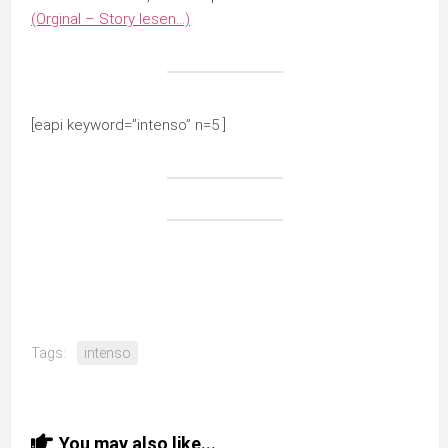
(Orginal – Story lesen…)
[eapi keyword=”intenso” n=5 ]
Tags:
intenso
You may also like...