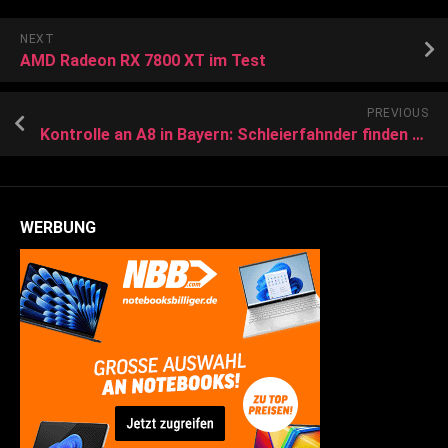
NEXT
AMD Radeon RX 7800 XT im Test
PREVIOUS
Kontrolle an A8 in Bayern: Schleierfahnder finden bei Fahrzeugkontrolle Heroin und Kokain
WERBUNG