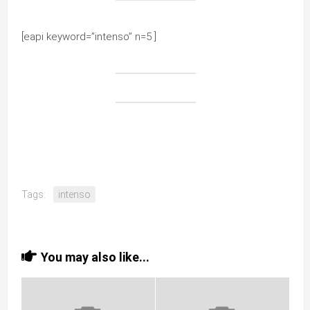
[eapi keyword=”intenso” n=5 ]
Tags:
intenso
You may also like...