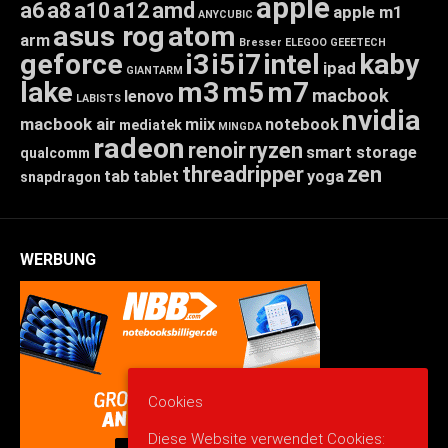
apple
a6
a8
a10
a12
amd
apple m1
ANYCUBIC
asus rog
atom
arm
Bresser
ELEGOO
GEEETECH
geforce
i3
i5
i7
intel
kaby
ipad
GIANTARM
lake
m3
m5
m7
macbook
lenovo
LABISTS
nvidia
macbook air
miix
notebook
mediatek
MINGDA
radeon
renoir
ryzen
smart storage
qualcomm
threadripper
zen
tab
tablet
yoga
snapdragon
WERBUNG
Cookies
Diese Website verwendet Cookies: