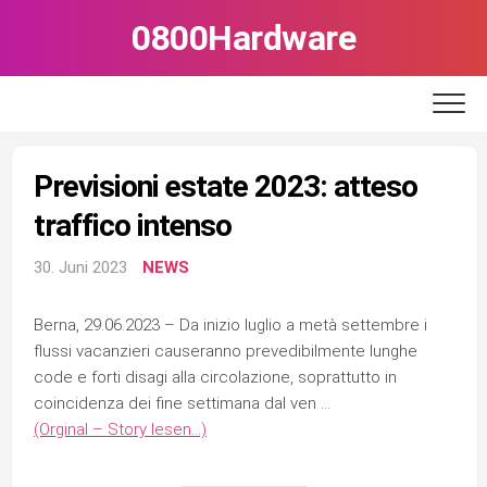
Skip
0800Hardware
to
content
Previsioni estate 2023: atteso
traffico intenso
30. Juni 2023
NEWS
Berna, 29.06.2023 – Da inizio luglio a metà settembre i
flussi vacanzieri causeranno prevedibilmente lunghe
code e forti disagi alla circolazione, soprattutto in
coincidenza dei fine settimana dal ven …
(Orginal – Story lesen…)